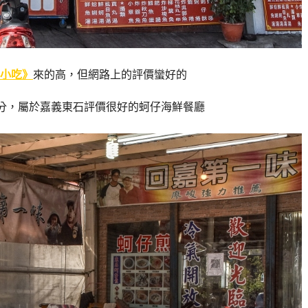
小吃》
來的高，但網路上的評價蠻好的
的4.1分，屬於嘉義東石評價很好的蚵仔海鮮餐廳