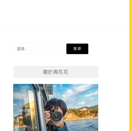
搜
尋
關
鍵
關於周花花
字: