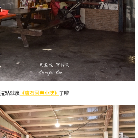
這點就贏
《東石阿春小吃》
了啦