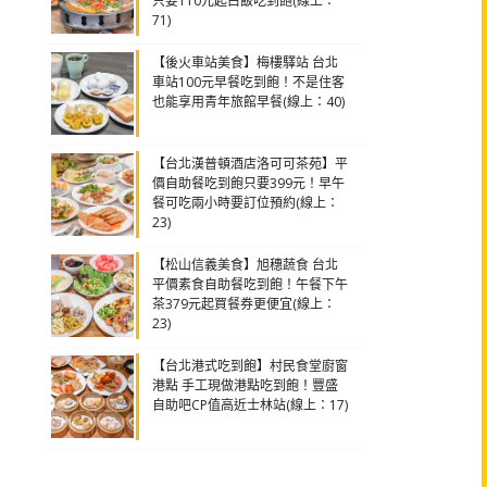
只要110元起白飯吃到飽(線上：
71)
【後火車站美食】梅樓驛站 台北
車站100元早餐吃到飽！不是住客
也能享用青年旅館早餐(線上：40)
【台北漢普頓酒店洛可可茶苑】平
價自助餐吃到飽只要399元！早午
餐可吃兩小時要訂位預約(線上：
23)
【松山信義美食】旭穗蔬食 台北
平價素食自助餐吃到飽！午餐下午
茶379元起買餐券更便宜(線上：
23)
【台北港式吃到飽】村民食堂廚窗
港點 手工現做港點吃到飽！豐盛
自助吧CP值高近士林站(線上：17)