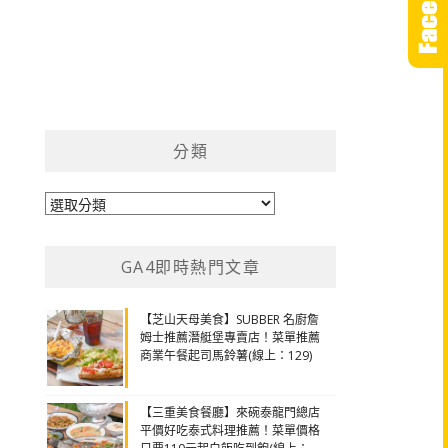
分類
分
類
GA4即時熱門文章
【芝山天母美食】SUBBER 名廚詹
姆士推薦潛艇堡專賣店！菜單推薦
商業午餐起司馬鈴薯(線上：129)
【三重美食餐廳】來碗泰龍門總店
平價好吃泰式料理推薦！菜單價格