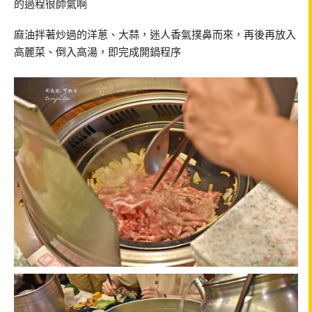
的過程很帥氣啊
麻油拌著炒過的洋蔥、大蒜，迷人香氣撲鼻而來，再後再放入
高麗菜、倒入高湯，即完成開鍋程序