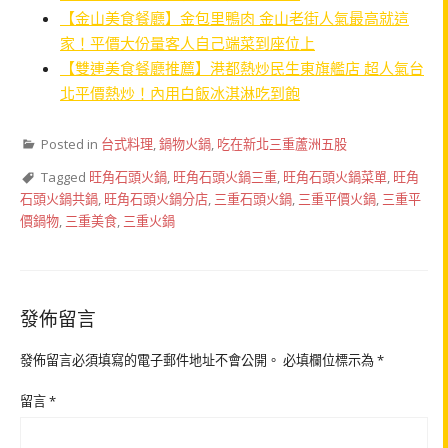
【金山美食餐廳】金包里鴨肉 金山老街人氣最高就這
家！平價大份量客人自己端菜到座位上
【雙連美食餐廳推薦】港都熱炒民生東旗艦店 超人氣台
北平價熱炒！內用白飯冰淇淋吃到飽
Posted in
台式料理
,
鍋物火鍋
,
吃在新北三重蘆洲五股
Tagged
旺角石頭火鍋
,
旺角石頭火鍋三重
,
旺角石頭火鍋菜單
,
旺角
石頭火鍋共鍋
,
旺角石頭火鍋分店
,
三重石頭火鍋
,
三重平價火鍋
,
三重平
價鍋物
,
三重美食
,
三重火鍋
發佈留言
發佈留言必須填寫的電子郵件地址不會公開。
必填欄位標示為
*
留言
*