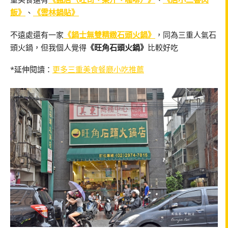
飯》
、
《雲林鍋貼》
不遠處還有一家
《鍋士無雙精緻石頭火鍋》
，同為三重人氣石
頭火鍋，但我個人覺得
《旺角石頭火鍋》
比較好吃
*延伸閱讀：
更多三重美食餐廳小吃推薦