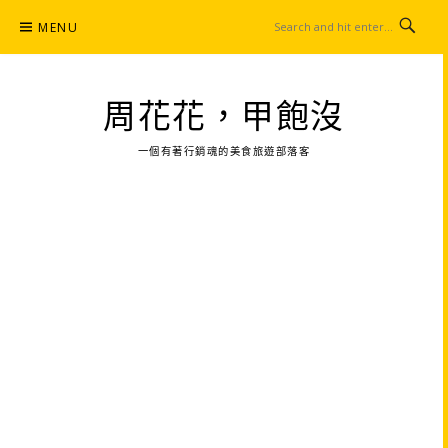
Skip
MENU
to
content
周花花，甲飽沒
一個有著行銷魂的美食旅遊部落客