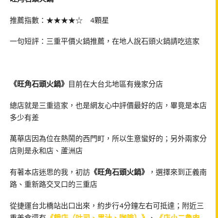
推薦指數：★★★★☆ 4顆星
一句短評：三重平價火鍋推薦，在地人說石頭火鍋請吃這家
《旺角石頭火鍋》
目前在大台北地區有幾家分店
總店就是三重這家，也是網友心中評價最好的店，畢竟是本店
多少有差
萬華店因為位在熱鬧的西門町，所以生意蠻好的；另外兩家分
店則是永和店、蘆洲店
有著本店迷思的我，初訪
《旺角石頭火鍋》
，選擇來到正義南
路、重新路交叉口的三重店
從捷運台北橋站出口出來，約步行4分鐘左右可抵達；附近三
重美食還有
《餓店（吐司、果汁、咖啡）》
、
《店小二魯肉