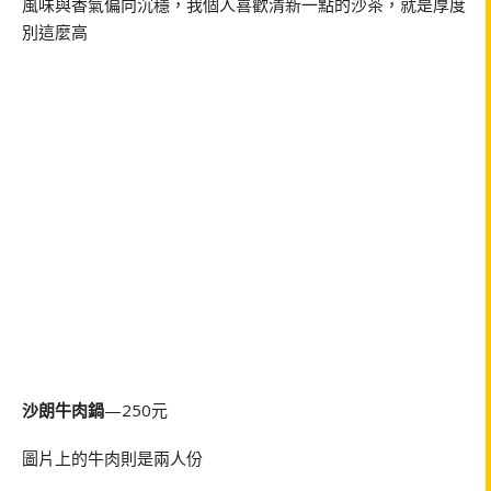
風味與香氣偏向沉穩，我個人喜歡清新一點的沙茶，就是厚度
別這麼高
沙朗牛肉鍋
—250元
圖片上的牛肉則是兩人份