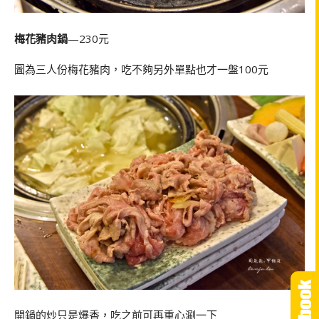
梅花豬肉鍋
—230元
圖為三人份梅花豬肉，吃不夠另外單點也才一盤100元
開鍋的炒只是爆香，吃之前可再重心涮一下