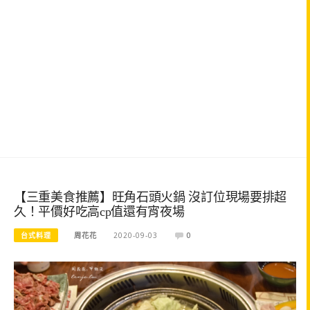
【三重美食推薦】旺角石頭火鍋 沒訂位現場要排超
久！平價好吃高cp值還有宵夜場
台式料理
周花花
2020-09-03
0