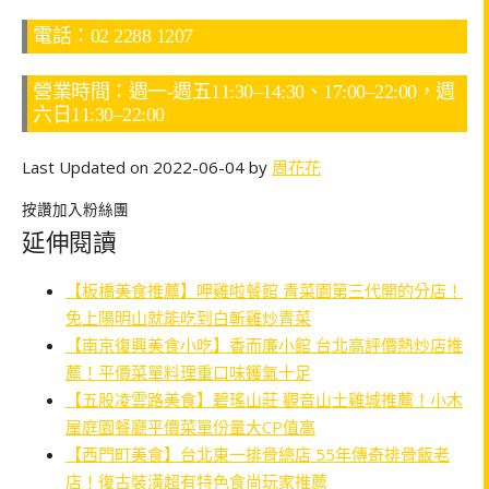
電話：02 2288 1207
營業時間：週一-週五11:30–14:30、17:00–22:00，週
六日11:30–22:00
Last Updated on 2022-06-04 by
周花花
按讚加入粉絲團
延伸閱讀
【板橋美食推薦】呷雞啦餐館 青菜園第三代開的分店！
免上陽明山就能吃到白斬雞炒青菜
【南京復興美食小吃】香而廉小館 台北高評價熱炒店推
薦！平價菜單料理重口味鑊氣十足
【五股凌雲路美食】碧瑤山莊 觀音山土雞城推薦！小木
屋庭園餐廳平價菜單份量大CP值高
【西門町美食】台北東一排骨總店 55年傳奇排骨飯老
店！復古裝潢超有特色食尚玩家推薦