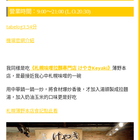
營業時間：9:00～21:00 (L.O.20:30)
tabelog3.54分
機場官網介紹
我同樣是吃
《札幌味噌拉麵專門店 けやきKeyaki》
薄野本
店，是最接近我心中札幌味噌的一碗
用中華鍋一鍋一炒，將食材爆炒香後，才加入湯頭製成拉麵
湯，加入奶油玉米的口味更是好吃
札幌薄野本店食記點此看