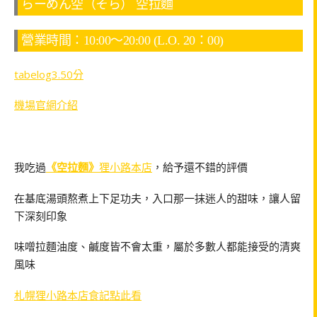
らーめん空（そら） 空拉麵
營業時間：10:00～20:00 (L.O. 20：00)
tabelog3.50分
機場官網介紹
我吃過
《空拉麵》
狸小路本店
，給予還不錯的評價
在基底湯頭熬煮上下足功夫，入口那一抹迷人的甜味，讓人留
下深刻印象
味噌拉麵油度、鹹度皆不會太重，屬於多數人都能接受的清爽
風味
札幌狸小路本店食記點此看