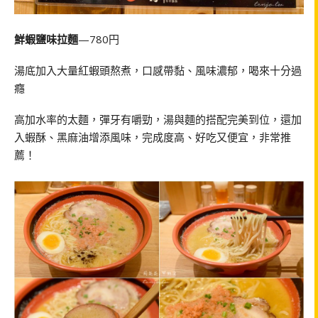
鮮蝦鹽味拉麵
—780円
湯底加入大量紅蝦頭熬煮，口感帶黏、風味濃郁，喝來十分過
癮
高加水率的太麵，彈牙有嚼勁，湯與麵的搭配完美到位，還加
入蝦酥、黑麻油增添風味，完成度高、好吃又便宜，非常推
薦！