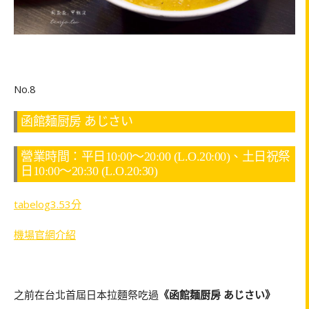
No.8
函館麺厨房 あじさい
營業時間：平日10:00～20:00 (L.O.20:00)、土日祝祭
日10:00～20:30 (L.O.20:30)
tabelog3.53分
機場官網介紹
之前在台北首屆日本拉麵祭吃過
《函館麺厨房 あじさい》