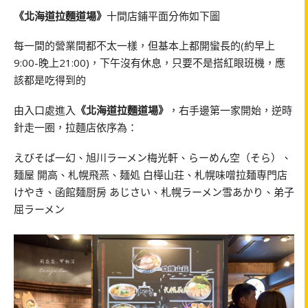
《北海道拉麵道場》
十間店鋪平面分佈如下圖
每一間的營業間都不太一樣，但基本上都開蠻長的(約早上
9:00-晚上21:00)，下午沒有休息，只要不是搭紅眼班機，應
該都是吃得到的
由入口處進入
《北海道拉麵道場》
，右手邊第一家開始，逆時
針走一圈，拉麵店依序為：
えびそば一幻、旭川ラーメン梅光軒、らーめん空（そら）、
麺屋 開高、札幌飛燕、麺処 白樺山荘、札幌味噌拉麺専門店
けやき、函館麺厨房 あじさい、札幌ラーメン雪あかり、弟子
屈ラーメン