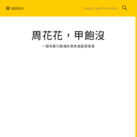
Skip
MENU
to
content
周花花，甲飽沒
一個有著行銷魂的美食旅遊部落客