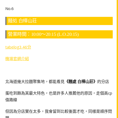
No.6
麺処 白樺山荘
營業時間：10:00～20:15 (L.O.20:15)
tabelog3.46分
機場官網介紹
北海道幾大拉麵聚集地，都能看見
《麵處 白樺山莊》
的分店
蛋吃到飽為其最大特色，也是許多人推薦他的原因，走個高cp
值路線
但因為分店實在太多，我會留到比較後面才吃，同樣是順序問
題