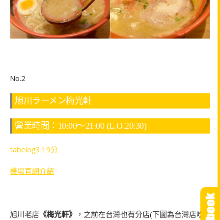
No.2
旭川ラーメン梅光軒
營業時間：10:00～21:00 (L.O.20:30)
tabelog3.19分
機場官網介紹
旭川老店
《梅光軒》
，之前在台灣也有分店(下圖為台灣店吃