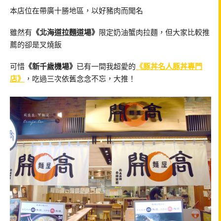
本店位在帶廣十勝地區，以好豬肉而聞名
雖然有
《北海道拉麵道場》
限定奶油蟹肉拉麵，但大家比較推
薦的卻是叉燒飯
可惜
《新千歲機場》
已有一間我超愛的
《豚丼名人豚丼專門
店》
，吃過三次依舊念念不忘，大推！