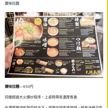
鹽味拉麵
鹽味拉麵
—850円
同樣經過大火爆炒程序，上桌時帶有濃厚焦香
在濃厚雞湯和蔬菜組合下，湯頭呈現高度甜感，稍高油量可能