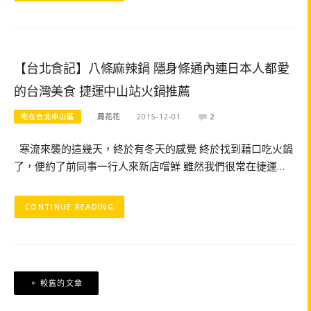
【台北食記】八條麻辣鍋 隱身條通內連日本人都愛
的台灣美食 捷運中山站火鍋推薦
吃在台北中山區
周花花
2015-12-01
2
寒流來襲的這幾天，終於有冬天的感覺 終於找到藉口吃火鍋
了，便約了前同事一行人來新店嚐鮮 雖然我們很常在捷運…
CONTINUE READING
文
較舊的文章
章