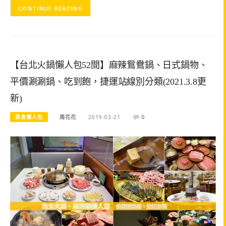
CONTINUE READING
【台北火鍋懶人包52間】麻辣鴛鴦鍋、日式鍋物、
平價涮涮鍋、吃到飽，捷運站線別分類(2021.3.8更
新)
美食懶人包
周花花
2019-03-21
0