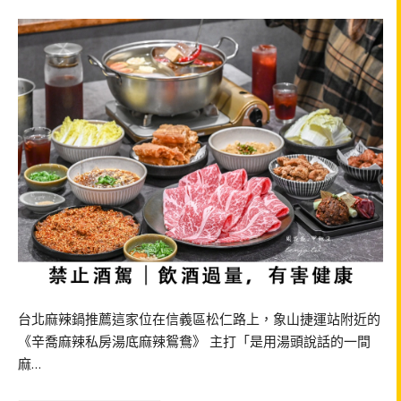
台北麻辣鍋推薦這家位在信義區松仁路上，象山捷運站附近的
《辛喬麻辣私房湯底麻辣鴛鴦》 主打「是用湯頭說話的一間
麻…