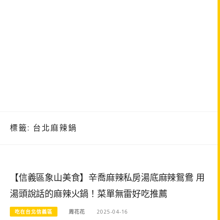
標籤:
台北麻辣鍋
【信義區象山美食】辛喬麻辣私房湯底麻辣鴛鴦 用
湯頭說話的麻辣火鍋！菜單無雷好吃推薦
吃在台北信義區
周花花
2025-04-16