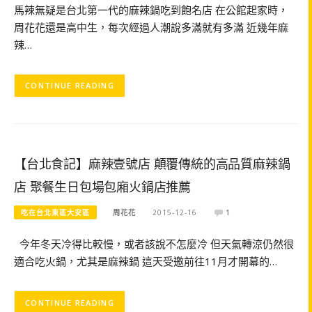
馬辣無疑是台北第一代的麻辣鍋吃到飽名店 在公館起家時，
周花花還是高中生，每次經過人潮說多滿就有多滿 近幾年麻
辣…
CONTINUE READING
【台北食記】麻辣壹號店 顛覆傳統的高品質麻辣鍋
店 聚餐生日包場包廂火鍋店推薦
吃在台北東區大安區
周花花
2015-12-16
1
今年冬天冷得比較慢，或者該說不怎麼冷 但天氣轉涼仍然很
適合吃火鍋，尤其是麻辣鍋 這天受邀前往11月才開幕的…
CONTINUE READING