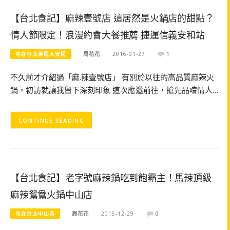
【台北食記】麻辣壹號店 這居然是火鍋店的甜點？
情人節限定！浪漫約會大餐推薦 捷運信義安和站
吃在台北東區大安區
周花花
2016-01-27
1
不久前才介紹過「麻.辣壹號店」 有別於以往的高品質麻辣火
鍋，初訪就讓我留下深刻印象 這次應邀前往，搶先品嚐情人…
CONTINUE READING
【台北食記】老字號麻辣鍋吃到飽霸主！馬辣頂級
麻辣鴛鴦火鍋中山店
吃在台北中山區
周花花
2015-12-29
0