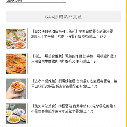
類
GA4即時熱門文章
【台北漢普頓酒店洛可可茶苑】平價自助餐吃到飽只要
399元！早午餐可吃兩小時要訂位預約(線上：870)
【濱江市場美食推薦】珮慈的炸雞 比手速市場秒殺炸雞！
只用台灣生鮮雞肉現炸好吃又便宜(線上：8)
【古亭早餐推薦】劉媽媽飯糰 台北最好吃飯糰專賣店！菜
單口味近30種甜鹹素食飯糰全都有(線上：7)
【後火車站美食】梅樓驛站 台北車站100元早餐吃到飽！
不是住客也能享用青年旅館早餐(線上：7)