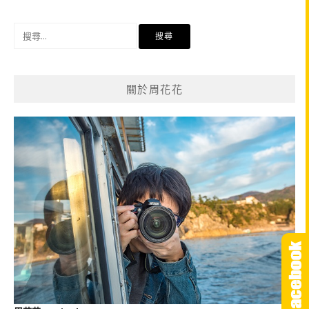
導
覽
搜
尋
關
鍵
關於周花花
字: