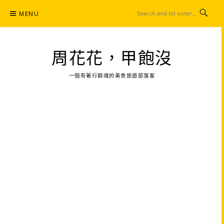
Skip
MENU
to
content
周花花，甲飽沒
一個有著行銷魂的美食旅遊部落客