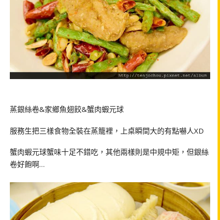
蒸銀絲卷
&
家鄉魚翅餃
&
蟹肉蝦元球
服務生把三樣食物全裝在蒸籠裡，上桌瞬間大的有點嚇人
XD
蟹肉蝦元球蟹味十足不錯吃，其他兩樣則是中規中矩，但銀絲
卷好飽啊
…