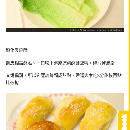
鬆化叉燒酥
餅皮相當酥脆、一口咬下還能聽到酥酥聲響，碎片掉滿桌
叉燒偏甜，所以它應該歸類成甜點，建議大家吃
8
分飽後再點
比較對