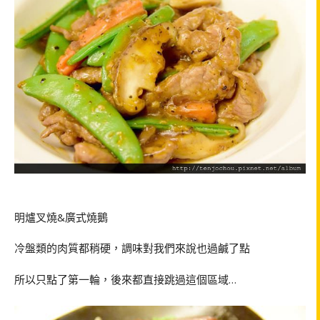
明爐叉燒
&
廣式燒鵝
冷盤類的肉質都稍硬，調味對我們來說也過鹹了點
所以只點了第一輪，後來都直接跳過這個區域
…