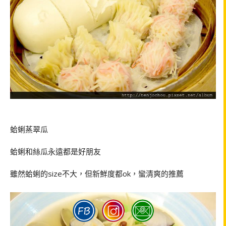
蛤蜊蒸翠瓜
蛤蜊和絲瓜永遠都是好朋友
雖然蛤蜊的
size
不大，但新鮮度都
ok
，蠻清爽的推薦