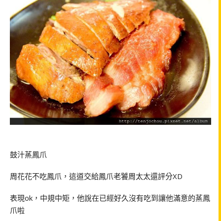
鼓汁蒸鳳爪
周花花不吃鳳爪，這道交給鳳爪老饕周太太還評分
XD
表現
ok
，中規中矩，他說在已經好久沒有吃到讓他滿意的蒸鳳
爪啦