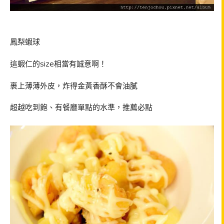
鳳梨蝦球
這蝦仁的
size
相當有誠意啊！
裹上薄薄外皮，炸得金黃香酥不會油膩
超越吃到飽、有餐廳單點的水準，推薦必點