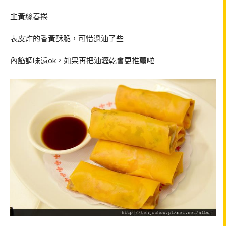
韭黃絲春捲
表皮炸的香黃酥脆，可惜過油了些
內餡調味還
ok
，如果再把油瀝乾會更推薦啦