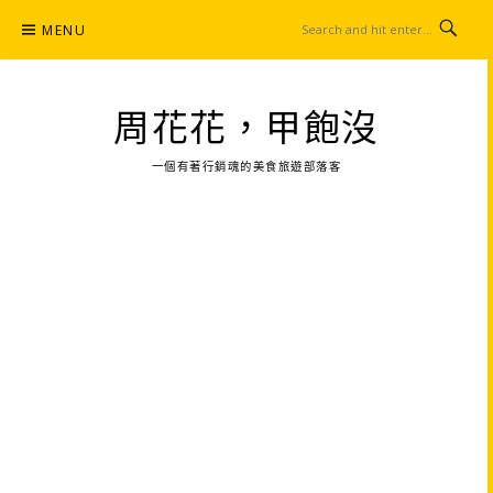
Skip
MENU
to
content
周花花，甲飽沒
一個有著行銷魂的美食旅遊部落客