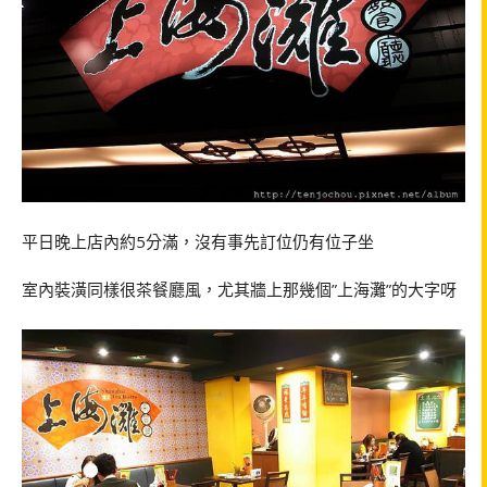
平日晚上店內約5分滿，沒有事先訂位仍有位子坐
室內裝潢同樣很茶餐廳風，尤其牆上那幾個”上海灘”的大字呀