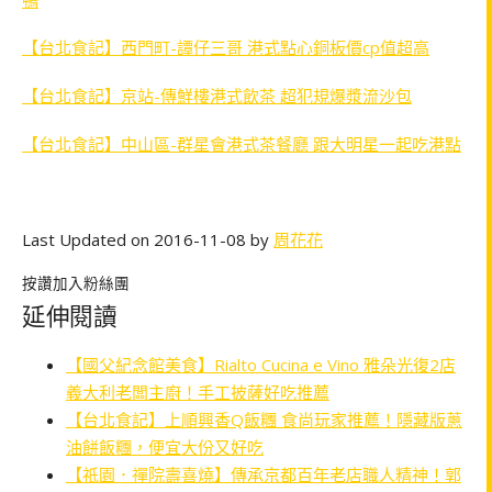
【台北食記】西門町-譚仔三哥 港式點心銅板價cp值超高
【台北食記】京站-傳鮮樓港式飲茶 超犯規爆漿流沙包
【台北食記】中山區-群星會港式茶餐廳 跟大明星一起吃港點
Last Updated on 2016-11-08 by
周花花
按讚加入粉絲團
延伸閱讀
【國父紀念館美食】Rialto Cucina e Vino 雅朵光復2店
義大利老闆主廚！手工披薩好吃推薦
【台北食記】上順興香Q飯糰 食尚玩家推薦！隱藏版蔥
油餅飯糰，便宜大份又好吃
【祇園．禪院壽喜燒】傳承京都百年老店職人精神！郭