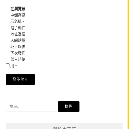
在
瀏覽器
中儲存顯
示名稱、
電子郵件
地址及個
人網站網
址，以供
下次發佈
留言時使
用。
搜
尋
關
鍵
關於周花花