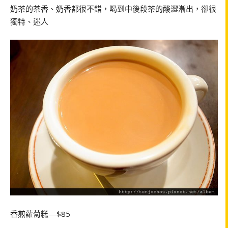
奶茶的茶香、奶香都很不錯，喝到中後段茶的酸澀漸出，卻很
獨特、迷人
香煎蘿蔔糕—$85