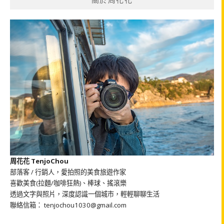
字:
周花花 TenjoChou
部落客 / 行銷人，愛拍照的美食旅遊作家
喜歡美食(拉麵/咖啡狂熱)、棒球、搖滾樂
透過文字與照片，深度認識一個城市，輕輕聊聊生活
聯絡信箱： tenjochou1030@gmail.com