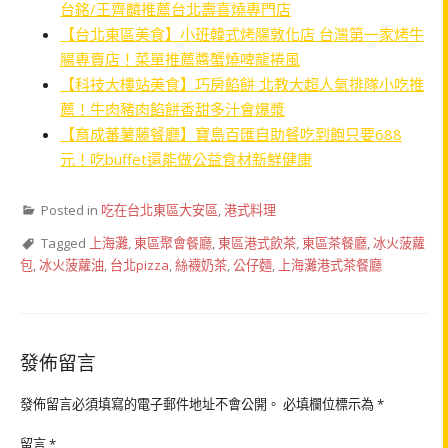
台銘/王齊麟推薦台北壽喜燒專門店
【台北東區美食】小班韓式烤腸敦化店 台灣第一家烤牛
腸專賣店！菜單推薦醬蟹燒啤龍捲風
【科技大樓站美食】巧房餡餅 北教大超人氣排隊小吃推
薦！牛肉豬肉餡餅香甜多汁會爆漿
【育成蕃薯藤餐廳】寶島百匯自助餐吃到飽只要688
元！吃buffet還能做公益食材新鮮健康
Posted in
吃在台北東區大安區
,
港式料理
Tagged
上海灘
,
東區聚會餐廳
,
東區港式飲茶
,
東區茶餐廳
,
冰火菠蘿
包
,
冰火菠蘿油
,
台北pizza
,
絲襪奶茶
,
公仔麵
,
上海灘港式茶餐廳
發佈留言
發佈留言必須填寫的電子郵件地址不會公開。
必填欄位標示為
*
留言
*