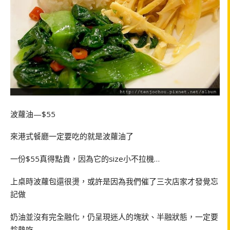
波蘿油—$55
來港式餐廳一定要吃的就是波蘿油了
一份$55真得點貴，因為它的size小不拉機…
上桌時波蘿包還很燙，或許是因為我們催了三次店家才發覺忘
記做
奶油並沒有完全融化，仍呈現迷人的塊狀、半融狀態，一定要
趁熱吃