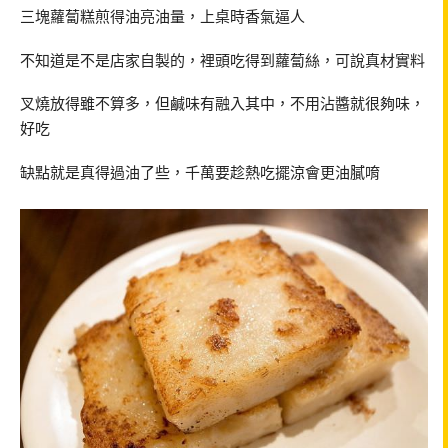
三塊蘿蔔糕煎得油亮油量，上桌時香氣逼人
不知道是不是店家自製的，裡頭吃得到蘿蔔絲，可說真材實料
叉燒放得雖不算多，但鹹味有融入其中，不用沾醬就很夠味，
好吃
缺點就是真得過油了些，千萬要趁熱吃擺涼會更油膩唷