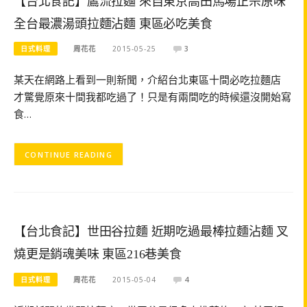
【台北食記】鷹流拉麵 來自東京高田馬場正宗原味
全台最濃湯頭拉麵沾麵 東區必吃美食
日式料理
周花花
2015-05-25
3
某天在網路上看到一則新聞，介紹台北東區十間必吃拉麵店
才驚覺原來十間我都吃過了！只是有兩間吃的時候還沒開始寫
食…
CONTINUE READING
【台北食記】世田谷拉麵 近期吃過最棒拉麵沾麵 叉
燒更是銷魂美味 東區216巷美食
日式料理
周花花
2015-05-04
4