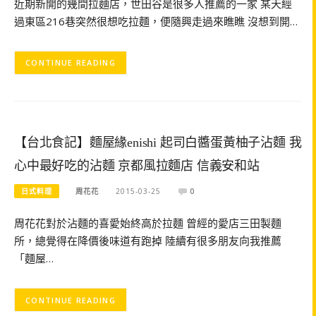
近期新開的幾間拉麵店，世田谷是很多人推薦的一家 某天經
過東區216巷突然很想吃拉麵，便隨興走過來瞧瞧 沒想到開…
CONTINUE READING
【台北食記】麵屋緣enishi 起司白醬蛋黃柚子沾麵 我
心中最好吃的沾麵 京都風拉麵店 信義安和站
日式料理
周花花
2015-03-25
0
周花花對於沾麵的喜愛始終高於拉麵 曾經的愛店三田製麵
所，總覺得在降價後味道有跑掉 陸續有很多朋友向我推薦
「麵屋…
CONTINUE READING