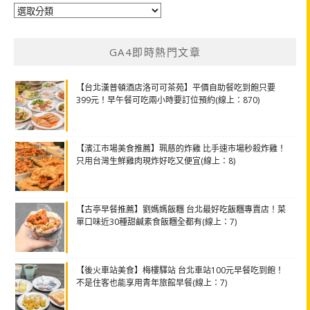
分
類
GA4即時熱門文章
【台北漢普頓酒店洛可可茶苑】平價自助餐吃到飽只要
399元！早午餐可吃兩小時要訂位預約(線上：870)
【濱江市場美食推薦】珮慈的炸雞 比手速市場秒殺炸雞！
只用台灣生鮮雞肉現炸好吃又便宜(線上：8)
【古亭早餐推薦】劉媽媽飯糰 台北最好吃飯糰專賣店！菜
單口味近30種甜鹹素食飯糰全都有(線上：7)
【後火車站美食】梅樓驛站 台北車站100元早餐吃到飽！
不是住客也能享用青年旅館早餐(線上：7)