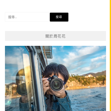
導
覽
搜
尋
關
鍵
關於周花花
字: