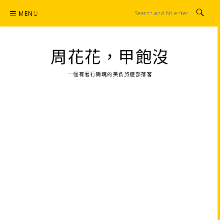
Skip
MENU
to
content
周花花，甲飽沒
一個有著行銷魂的美食旅遊部落客