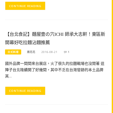
CONTINUE READING
【台北食記】麵屋壹の穴ICHI 師承大志軒！東區新
開幕好吃拉麵沾麵推薦
日式料理
周花花
2016-08-21
1
國外品牌一間間來台展店，火了很久的拉麵戰場也沒閒著 這
陣子台北陸續開了好幾間，其中不乏在台灣發跡的本土品牌
其…
CONTINUE READING