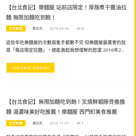
【台北食記】樂麵屋 站前店限定！厚豚煮干醬油拉
麵 無限加麵吃到飽！
日式料理
周花花
2016-04-06
0
這些年吃樂麵屋的次數兩隻手都數不完 但樂麵屋最厲害的就
是「每店限定拉麵」，總能激起我想嚐鮮的慾望 2016年2…
CONTINUE READING
【台北食記】無限加麵吃到飽！叉燒鮮蝦豚骨擔擔
麵 湯濃味美好吃推薦！樂麵屋 西門町美食推薦
日式料理
周花花
2015-11-07
1