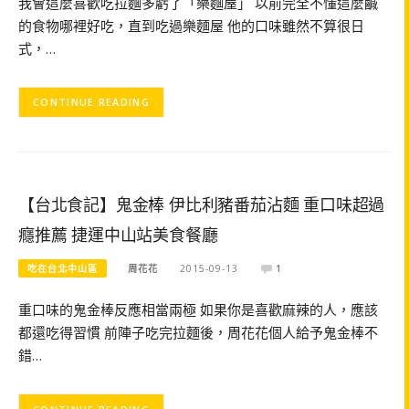
我會這麼喜歡吃拉麵多虧了「樂麵屋」 以前完全不懂這麼鹹
的食物哪裡好吃，直到吃過樂麵屋 他的口味雖然不算很日
式，…
CONTINUE READING
【台北食記】鬼金棒 伊比利豬番茄沾麵 重口味超過
癮推薦 捷運中山站美食餐廳
吃在台北中山區
周花花
2015-09-13
1
重口味的鬼金棒反應相當兩極 如果你是喜歡麻辣的人，應該
都還吃得習慣 前陣子吃完拉麵後，周花花個人給予鬼金棒不
錯…