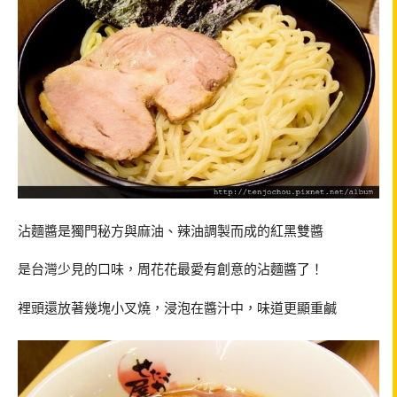
沾麵醬是獨門秘方與麻油、辣油調製而成的紅黑雙醬
是台灣少見的口味，周花花最愛有創意的沾麵醬了！
裡頭還放著幾塊小叉燒，浸泡在醬汁中，味道更顯重鹹