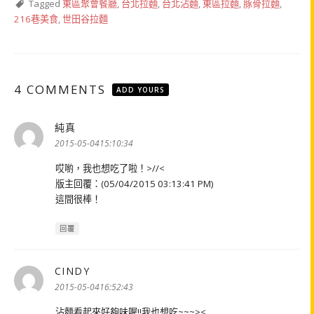
Tagged
東區聚會餐廳
,
台北拉麵
,
台北沾麵
,
東區拉麵
,
豚骨拉麵
,
216巷美食
,
世田谷拉麵
4 COMMENTS
ADD YOURS
純真
表
示:
2015-05-0415:10:34
哎喲，我也想吃了啦！>//<
版主回覆：(05/04/2015 03:13:41 PM)
這間很棒！
回覆
CINDY
表
示:
2015-05-0416:52:43
沾麵看起來好夠味喔!!我也想吃~~~><