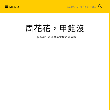
Skip
MENU
to
content
周花花，甲飽沒
一個有著行銷魂的美食旅遊部落客