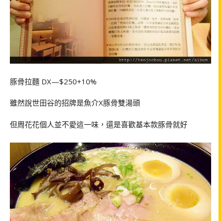
豚骨拉麵 DX—$250+10%
雖然說世田谷的招牌是魚介X豚骨雙湯頭
但周花花個人並不愛這一味，還是喜歡基本款豚骨就好