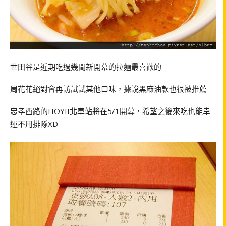
世田谷是近期吃過幾間新開幕的拉麵最喜歡的
周花花絕對會再訪試試其他口味，據說黑麻油款也很被推薦
忠孝西路的HOYII北車站將在5/1開幕，希望之後來吃也能幸
運不用排隊XD