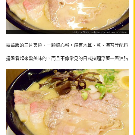
豪華版的三片叉燒、一顆糖心蛋，還有木耳、蔥、海苔等配料
擺盤看起來蠻美味的，而且不像常見的日式拉麵浮著一層油脂