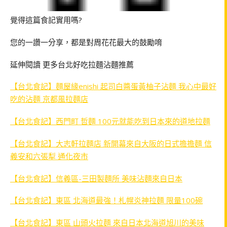
覺得這篇食記實用嗎?
您的一讚一分享，都是對周花花最大的鼓勵唷
延伸閱讀 更多台北好吃拉麵沾麵推薦
【台北食記】麵屋緣enishi 起司白醬蛋黃柚子沾麵 我心中最好
吃的沾麵 京都風拉麵店
【台北食記】西門町 哲麵 100元就能吃到日本來的道地拉麵
【台北食記】大志軒拉麵店 新開幕來自大阪的日式擔擔麵 信
義安和六張犁 通化夜市
【台北食記】信義區-三田製麵所 美味沾麵來自日本
【台北食記】東區 北海道最強！札幌炎神拉麵 限量100碗
【台北食記】東區 山頭火拉麵 來自日本北海道旭川的美味