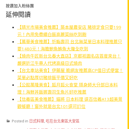
按讚加入粉絲團
延伸閱讀
【晴光市場美食推薦】築本屋農安店 豬排定食只要199
元！內用免費續白飯高麗菜絲吃到飽
【萬華美食推薦】忻鮨壽司 台北無菜單日本料理推薦只
要1480元！海膽鮑魚鮪魚大腹全吃到
【燒肉牛匠新台北春大直店】京都祇園名店首度來台！
嚴選近江牛專人代烤高級日式燒肉
【台北車站美食】伊藤屋 脆網友推薦高CP值日式便當！
菜單必點厚切豬排飯平價又好吃
【公館萬隆美食】狐月狐火食堂 隱身師大分部日本料
理！海鮮丼飯握壽司生魚片好吃推薦
【信義區美食推薦】貓將 日本料理 遠百信義A13超美景
觀餐廳！窗外就是台北101還可訂位
Posted in
日式料理
,
吃在台北東區大安區