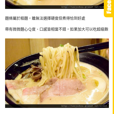
麵條屬於粗麵，雖無法選擇硬度但煮得恰到好處
帶有微微麵心Ｑ度、口感皆相當不錯，如果加大可以吃超級飽