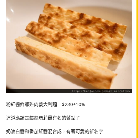
粉紅醬鮮蝦雞肉義大利麵—$230+10%
這道應該是螺絲瑪莉最有名的餐點了
奶油白醬和番茄紅醬混合成，有著可愛的新名字