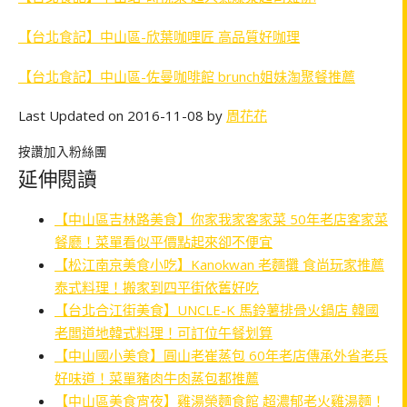
【台北食記】中山區-欣葉咖哩匠 高品質好咖理
【台北食記】中山區-佐曼咖啡館 brunch姐妹淘聚餐推薦
Last Updated on 2016-11-08 by
周花花
按讚加入粉絲團
延伸閱讀
【中山區吉林路美食】你家我家客家菜 50年老店客家菜
餐廳！菜單看似平價點起來卻不便宜
【松江南京美食小吃】Kanokwan 老麵攤 食尚玩家推薦
泰式料理！搬家到四平街依舊好吃
【台北合江街美食】UNCLE-K 馬鈴薯排骨火鍋店 韓國
老闆道地韓式料理！可訂位午餐划算
【中山國小美食】圓山老崔蒸包 60年老店傳承外省老兵
好味道！菜單豬肉牛肉蒸包都推薦
【中山區美食宵夜】雞湯榮麵食館 超濃郁老火雞湯麵！