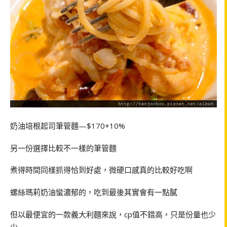
奶油培根起司筆管麵—$170+10%
另一份選擇比較不一樣的筆管麵
煮得時間同樣抓得恰到好處，微硬口感真的比較好吃啊
螺絲瑪莉奶油蠻濃郁的，吃到最後其實會有一點膩
但以最便宜的一款義大利麵來說，cp值不錯高，只是份量也少
少…