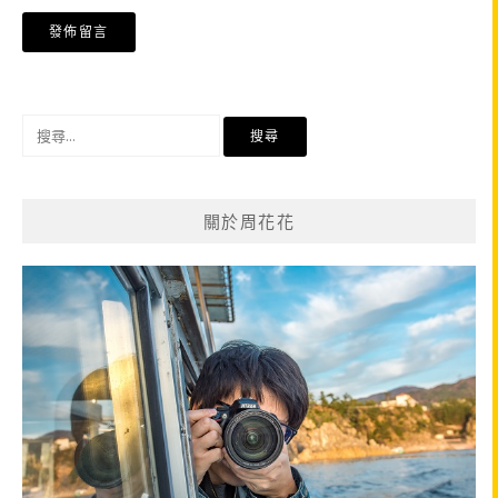
搜
尋
關
鍵
關於周花花
字: