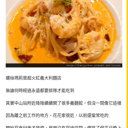
螺絲瑪莉是超火紅義大利麵店
無論何時經過永遠都要排隊才能吃到
其實中山站附近陸陸續續開了很多義麵館，但沒一間像它這樣
因為離之前工作的地方、花花家很近，以前還蠻常吃的
開始寫食記後才發現，居然沒有寫過這間，便挑了個平日晚上