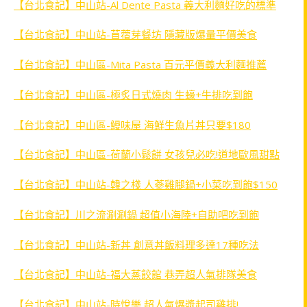
【台北食記】中山站-Al Dente Pasta 義大利麵好吃的標準
【台北食記】中山站-苜蓿芽餐坊 隱藏版爆量平價美食
【台北食記】中山區-Mita Pasta 百元平價義大利麵推薦
【台北食記】中山區-極炙日式燒肉 生蠔+牛排吃到飽
【台北食記】中山區-鰻味屋 海鮮生魚片丼只要$180
【台北食記】中山區-荷蘭小鬆餅 女孩兒必吃!道地歐風甜點
【台北食記】中山站-韓之棧 人蔘雞腿鍋+小菜吃到飽$150
【台北食記】川之流涮涮鍋 超值小海陸+自助吧吃到飽
【台北食記】中山站-新丼 創意丼飯料理多達17種吃法
【台北食記】中山站-福大蒸餃館 巷弄超人氣排隊美食
【台北食記】中山站-時悅樂 超人氣爆漿起司雞排!