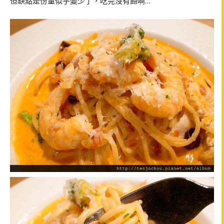
但缺點是份量似乎變少了，吃完沒有飽啊…