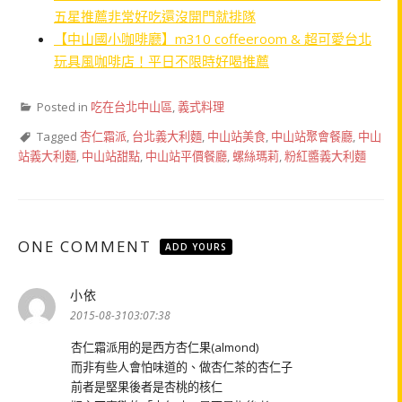
五星推薦非常好吃還沒開門就排隊
【中山國小咖啡廳】m310 coffeeroom & 超可愛台北
玩具風咖啡店！平日不限時好喝推薦
Posted in
吃在台北中山區
,
義式料理
Tagged
杏仁霜派
,
台北義大利麵
,
中山站美食
,
中山站聚會餐廳
,
中山
站義大利麵
,
中山站甜點
,
中山站平價餐廳
,
螺絲瑪莉
,
粉紅醬義大利麵
ONE COMMENT
ADD YOURS
小依
表
示:
2015-08-3103:07:38
杏仁霜派用的是西方杏仁果(almond)
而非有些人會怕味道的、做杏仁茶的杏仁子
前者是堅果後者是杏桃的核仁