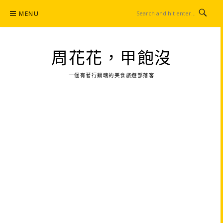
Skip
MENU
to
content
周花花，甲飽沒
一個有著行銷魂的美食旅遊部落客