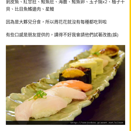
剝皮魚、紅甘肚、鮭魚肚、海膽、鮭魚卵、玉子燒x2、柚子干
貝、比目魚鰭邊肉、星鰻
因為是大夥兒分食，所以周花花就沒有每種都吃到啦
有些口感是朋友提供的，講得不好我會請他們試著改進(誤)