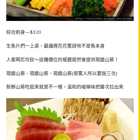
綜合刺身—$320
生魚片們一上桌，最讓周花花驚訝地不是魚本身
人客啊尼坎砍～這種價位的餐廳居然會提供現磨山葵！
現磨山葵、現磨山葵、現磨山葵(很驚人所以要說三次)
新鮮山葵吃起來就是不一樣，溫和的嗆辣味把層次拉出來