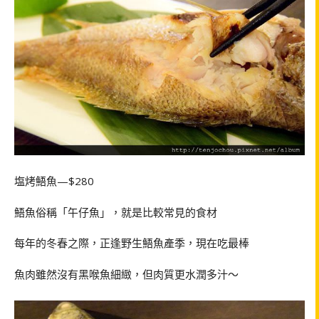
塩烤鯃魚—$280
鯃魚俗稱「午仔魚」，就是比較常見的食材
每年的冬春之際，正逢野生鯃魚產季，現在吃最棒
魚肉雖然沒有黑喉魚細緻，但肉質更水潤多汁～