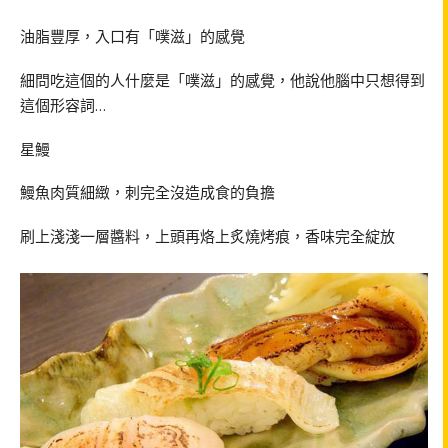
油脂豐厚，入口有「噗滋」的感覺
細問吃這個的人什麼是「噗滋」的感覺，他說他腦中只想得到
這個形容詞…
星鰻
鰻魚肉質細緻，刺完全沒造成食的負擔
刷上淺淺一層醬料，上頭再烙上炙燒烤痕，香味完全綻放