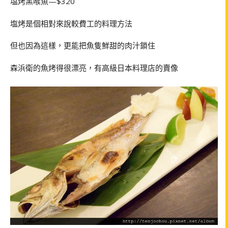
塩烤黑喉魚—$320
塩烤是個相對來說較費工的料理方法
但也因為這樣，更能把魚隻鮮甜的肉汁鎖住
森浜衛的魚烤得很漂亮，有高級日本料理店的賣像