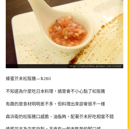
蜂蜜芥末松阪豬—$280
不知道為什麼吃日本料理，總是會不小心點了松阪豬
有趣的是食材明明差不多，但料理出來卻會很不一樣
森浜衛的松阪豬口感脆、油脂夠，配著芥末籽吃相當不錯
蜂蜜芥末為店家自製，不會有一般市售款的膩口感