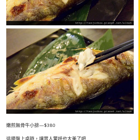
嫩煎無骨牛小排—$380
這擺盤上桌時，讓眾人驚呼也太美了吧