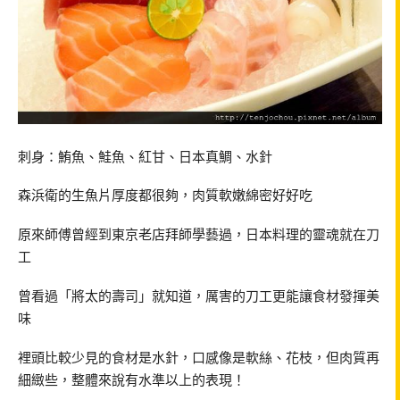
刺身：鮪魚、鮭魚、紅甘、日本真鯛、水針
森浜衛的生魚片厚度都很夠，肉質軟嫩綿密好好吃
原來師傅曾經到東京老店拜師學藝過，日本料理的靈魂就在刀
工
曾看過「將太的壽司」就知道，厲害的刀工更能讓食材發揮美
味
裡頭比較少見的食材是水針，口感像是軟絲、花枝，但肉質再
細緻些，整體來說有水準以上的表現！