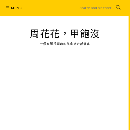
Skip
MENU
to
content
周花花，甲飽沒
一個有著行銷魂的美食旅遊部落客