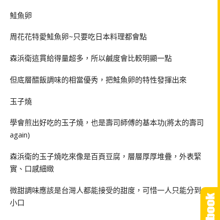
鮭魚卵
周花花特愛鮭魚卵~只要吃日本料理都會點
森浜衛這貫給得量超多，所以鹹度會比較明顯一點
但底層醋飯調味的相當優秀，把鮭魚卵的特性發揮出來
玉子燒
學會煎出好吃的玉子燒，也是壽司師傅的基本功(將太的壽司
again)
森浜衛的玉子燒吃來像是百頁豆腐，層層厚厚堆疊，外表緊
實、口感細緻
微甜調味應該是台灣人都能接受的甜度，可惜一人只能分到一
小口