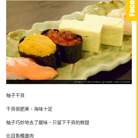
柚子干貝
干貝很肥美、海味十足
柚子巧妙地去了腥味，只留下干貝的鮮甜
比目魚鰭邊肉