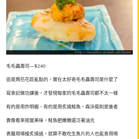
毛毛蟲壽司—$240
這是周花花趁亂點的，實在太好奇毛毛蟲壽司是什麼了
寫食記做功課後，才發現每家的毛毛蟲壽司都不太一樣
有的是用炸明蝦、有的是用炙燒鮭魚，森浜衛則是後者
賣像看來相當美味，鮭魚肥嫩嫩還泛著油光
表層用噴槍炙燒過，就算不敢吃生魚片的人也能食用唷