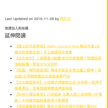
Last Updated on 2016-11-08 by
周花花
按讚加入粉絲團
延伸閱讀
【國父紀念館美食】Rialto Cucina e Vino 雅朵光復2店
義大利老闆主廚！手工披薩好吃推薦
【台北食記】上順興香Q飯糰 食尚玩家推薦！隱藏版蔥
油餅飯糰，便宜大份又好吃
【祇園．禪院壽喜燒】傳承京都百年老店職人精神！郭
台銘/王齊麟推薦台北壽喜燒專門店
【台北東區美食】小班韓式烤腸敦化店 台灣第一家烤牛
腸專賣店！菜單推薦醬蟹燒啤龍捲風
【科技大樓站美食】巧房餡餅 北教大超人氣排隊小吃推
薦！牛肉豬肉餡餅香甜多汁會爆漿
【育成蕃薯藤餐廳】寶島百匯自助餐吃到飽只要688