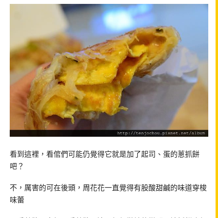
看到這裡，看倌們可能仍覺得它就是加了起司、蛋的蔥抓餅
吧？
不，厲害的可在後頭，周花花一直覺得有股酸甜鹹的味道穿梭
味蕾