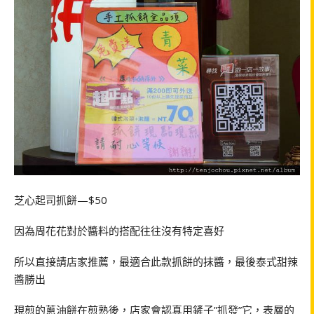
芝心起司抓餅—$50
因為周花花對於醬料的搭配往往沒有特定喜好
所以直接請店家推薦，最適合此款抓餅的抹醬，最後泰式甜辣
醬勝出
現煎的蔥油餅在煎熟後，店家會認真用鏟子”抓發”它，表層的