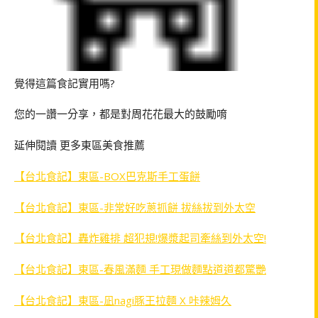
覺得這篇食記實用嗎?
您的一讚一分享，都是對周花花最大的鼓勵唷
延伸閱讀 更多東區美食推薦
【台北食記】東區-BOX巴克斯手工蛋餅
【台北食記】東區-非常好吃蔥抓餅 拔絲拔到外太空
【台北食記】轟炸雞排 超犯規!爆漿起司牽絲到外太空!
【台北食記】東區-春風滿麵 手工現做麵點道道都驚艷
【台北食記】東區-凪nagi豚王拉麵 X 咔辣姆久