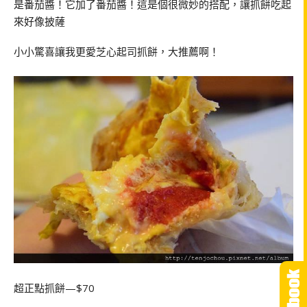
是番茄醬！它加了番茄醬！這是個很微妙的搭配，讓抓餅吃起
來好像披薩
小小驚喜讓我更愛芝心起司抓餅，大推薦啊！
超正點抓餅—$70