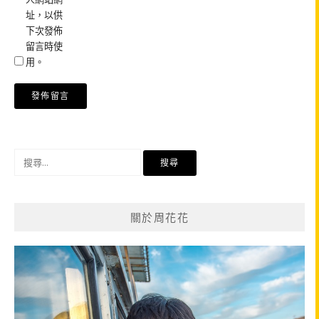
址，以供
下次發佈
留言時使
用。
搜
尋
關
鍵
關於周花花
字: