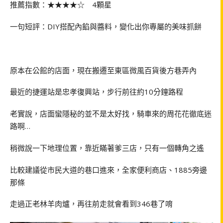
推薦指數：★★★★☆ 4顆星
一句短評：DIY搭配內餡與醬料，變化出你專屬的美味抓餅
原本在公館的店面，現在搬遷至東區微風百貨後方巷弄內
最近的捷運站是忠孝復興站，步行前往約10分鐘路程
老實說，店面蠻隱秘的並不是太好找，騎車來的周花花徹底迷
路啊…
稍微說一下地理位置，靠近瞞著爹三店，只有一個轉角之遙
比較建議從市民大道的巷口進來，全家便利商店、1885旁邊
那條
走過正老林羊肉爐，再往前走就會看到346巷了唷