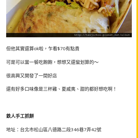
但他其實還算ok啦，乍看$70有點貴
可是可以當一餐吃飽飽，想想又還蠻划算的～
很高興又開發了一間好店
還有好多口味像是三杯雞、夏威夷、甜的都好想吃啊！
鉄人手工抓餅
地址：台北市松山區八德路二段346巷7弄42號