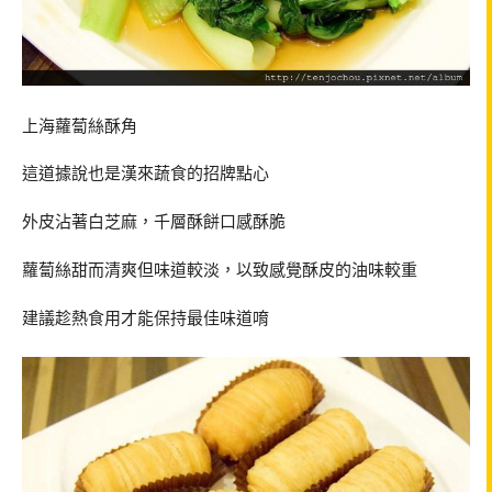
上海蘿蔔絲酥角
這道據說也是漢來蔬食的招牌點心
外皮沾著白芝麻，千層酥餅口感酥脆
蘿蔔絲甜而清爽但味道較淡，以致感覺酥皮的油味較重
建議趁熱食用才能保持最佳味道唷