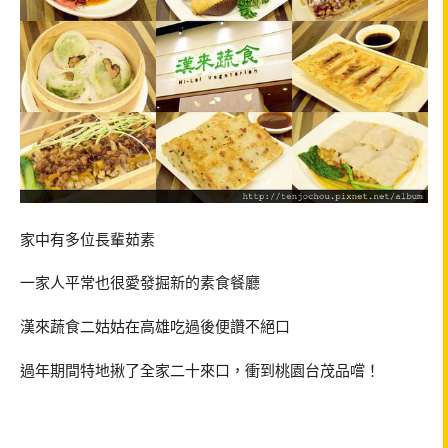
家中有多位長輩茹素
一家人平常也很愛發掘新的素食餐廳
漢來蔬食二姑姑在高雄吃過後便讚不絕口
過年期間特地揪了全家二十來口，衝到桃園台茂品嚐！