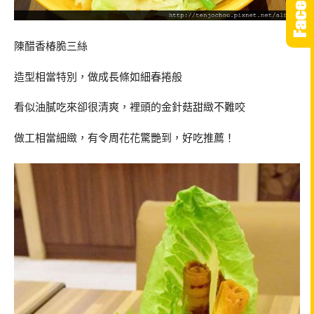
陳醋香椿脆三絲
造型相當特別，做成長條如細春捲般
看似油膩吃來卻很清爽，裡頭的金針菇甜緻不難咬
做工相當細緻，有令周花花驚艷到，好吃推薦！