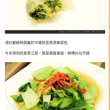
清炒碧綠時蔬屬於中場休息得清爽菜色
今天得到的是青江菜，葉菜翠綠香甜，師傅炒功不錯