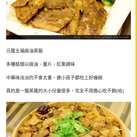
元籠五福麻油蒸飯
多種菇類以麻油、薑片、紅棗調味
中藥味淡淡的不會太重，連小孩子都吃上好幾碗
真的是一籠蒸籠的大小份量很多，完全不用擔心吃不飽(哈)