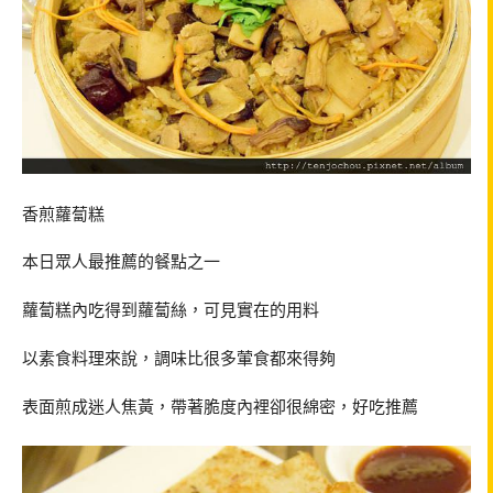
香煎蘿蔔糕
本日眾人最推薦的餐點之一
蘿蔔糕內吃得到蘿蔔絲，可見實在的用料
以素食料理來說，調味比很多葷食都來得夠
表面煎成迷人焦黃，帶著脆度內裡卻很綿密，好吃推薦