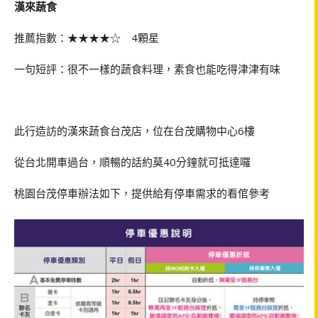
漢來蔬食
推薦指數：★★★★☆ 4顆星
一句短評：很不一樣的蔬食料理，素食也能吃得津津有味
此行造訪的漢來蔬食台茂店，位在台茂購物中心6樓
從台北開車過台，順暢的話約莫40分鐘就可抵達囉
桃園台茂停車辦法如下，提供給有停車需求的看倌參考