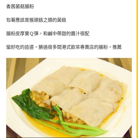
香茜菌菇腸粉
包著應該是猴頭菇之類的菌菇
腸粉皮厚實Ｑ彈，和鹹中帶甜的醬汁很配
蠻好吃的這道，勝過很多間港式飲茶專賣店的腸粉，推薦