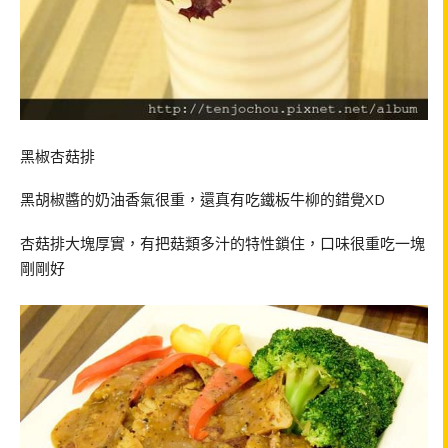
黑椒杏菇排
黑胡椒醬的奶油香氣很重，還真有吃鐵板牛柳的錯覺XD
杏菇排大塊厚實，有把菇類多汁的特性鎖住，口味很重吃一塊
剛剛好