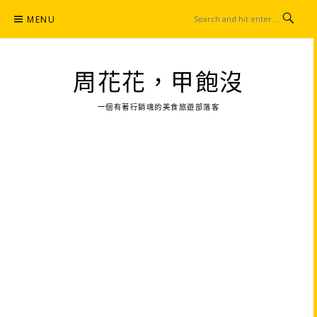
Skip
MENU
to
content
周花花，甲飽沒
一個有著行銷魂的美食旅遊部落客