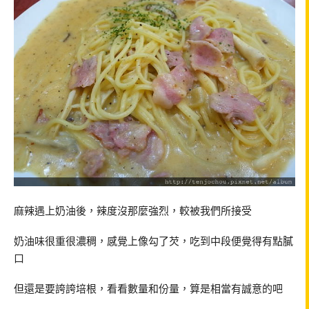
麻辣遇上奶油後，辣度沒那麼強烈，較被我們所接受
奶油味很重很濃稠，感覺上像勾了芡，吃到中段便覺得有點膩
口
但還是要誇誇培根，看看數量和份量，算是相當有誠意的吧