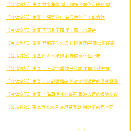
【台北食記】東區 甘泉魚麵 料比麵多老闆你有賺頭嗎!
【台北食記】東區 江蘇菜盒店 巷弄內的手工乾烙餅
【台北食記】東區 王記非常麵 手工麵非常厲害
【台北食記】東區 亞都迷你火鍋 排隊有理!平價cp值爆高
【台北食記】東區 四海木須麵 巷弄間高cp值小吃
【台北食記】東區-土三寒六讚歧烏龍麵 平價用餐選擇
【台北食記】東區 老友記粥麵館 終於吃到滿意的港式餐廳
【台北食記】東區 上海灘港式茶餐廳 香港人賣的道地美食
【台北食記】東區市民大道 香港茶餐廳 撈麵多到吃不完