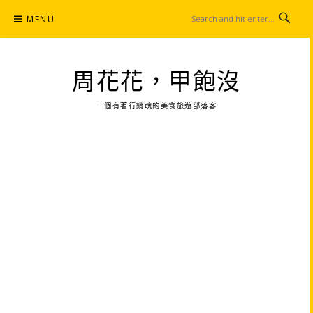
Skip
MENU
to
content
周花花，甲飽沒
一個有著行銷魂的美食旅遊部落客