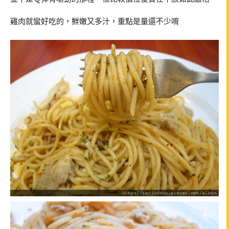
雞肉就蠻好吃的，鮮嫩又多汁，重點是量還不少唷