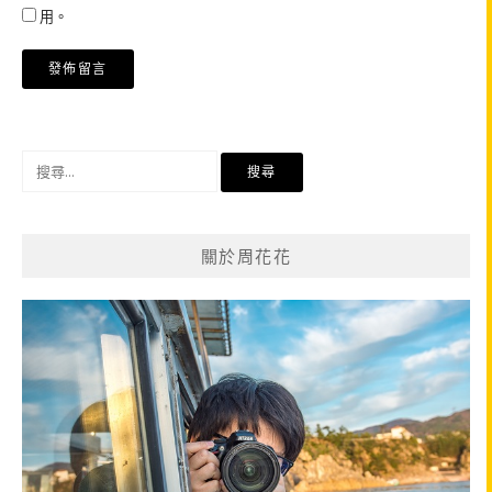
用。
搜
尋
關
鍵
關於周花花
字: