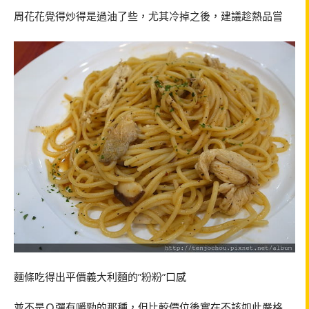
周花花覺得炒得是過油了些，尤其冷掉之後，建議趁熱品嘗
麵條吃得出平價義大利麵的”粉粉”口感
並不是Ｑ彈有嚼勁的那種，但比較價位後實在不該如此嚴格