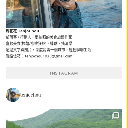
周花花 TenjoChou
部落客 / 行銷人，愛拍照的美食旅遊作家
喜歡美食(拉麵/咖啡狂熱)、棒球、搖滾樂
透過文字與照片，深度認識一個城市，輕輕聊聊生活
聯絡信箱： tenjochou1030@gmail.com
INSTAGRAM
tenjochou