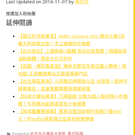
Last Updated on 2016-11-07 by
周花花
按讚加入粉絲團
延伸閱讀
【國父紀念館美食】Rialto Cucina e Vino 雅朵光復2店
義大利老闆主廚！手工披薩好吃推薦
【台北食記】上順興香Q飯糰 食尚玩家推薦！隱藏版蔥
油餅飯糰，便宜大份又好吃
【祇園．禪院壽喜燒】傳承京都百年老店職人精神！郭
台銘/王齊麟推薦台北壽喜燒專門店
【台北東區美食】小班韓式烤腸敦化店 台灣第一家烤牛
腸專賣店！菜單推薦醬蟹燒啤龍捲風
【科技大樓站美食】巧房餡餅 北教大超人氣排隊小吃推
薦！牛肉豬肉餡餅香甜多汁會爆漿
【育成蕃薯藤餐廳】寶島百匯自助餐吃到飽只要688
元！吃buffet還能做公益食材新鮮健康
Posted in
吃在台北東區大安區
,
義式料理