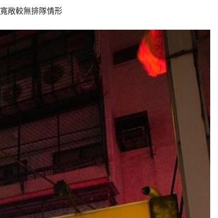
寬敞較無排隊情形