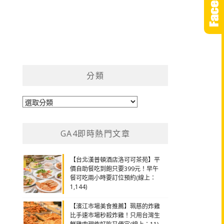
分類
分
類
GA4即時熱門文章
【台北漢普頓酒店洛可可茶苑】平
價自助餐吃到飽只要399元！早午
餐可吃兩小時要訂位預約(線上：
1,144)
【濱江市場美食推薦】珮慈的炸雞
比手速市場秒殺炸雞！只用台灣生