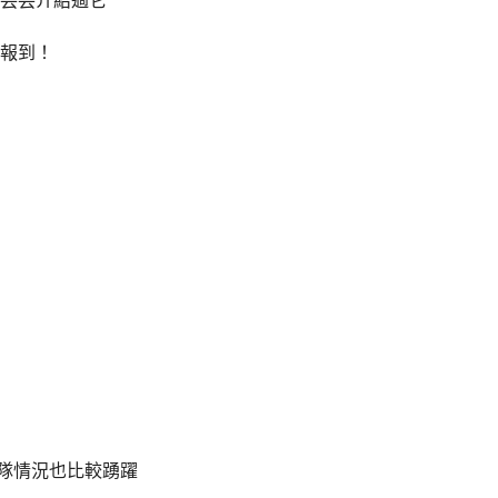
芸芸介紹過它
報到！
排隊情況也比較踴躍