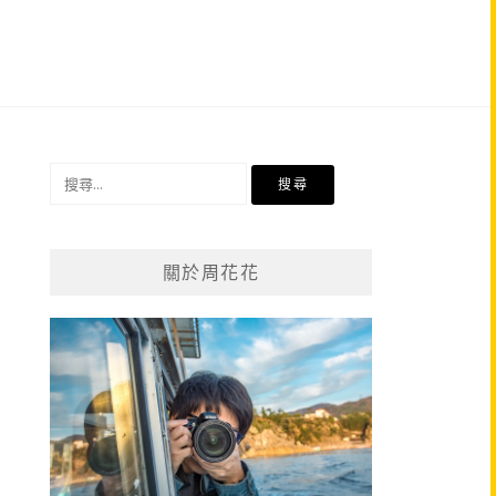
搜
尋
關
鍵
關於周花花
字: