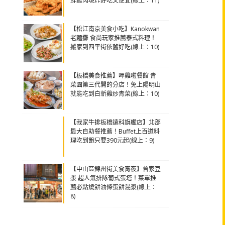
鮮雞肉現炸好吃又便宜(線上：11)
【松江南京美食小吃】Kanokwan
老麵攤 食尚玩家推薦泰式料理！
搬家到四平街依舊好吃(線上：10)
【板橋美食推薦】呷雞啦餐館 青
菜園第三代開的分店！免上陽明山
就能吃到白斬雞炒青菜(線上：10)
【我家牛排板橋遠科旗艦店】北部
最大自助餐推薦！Buffet上百道料
理吃到飽只要390元起(線上：9)
【中山區錦州街美食宵夜】曾家豆
漿 超人氣排隊葡式蛋塔！菜單推
薦必點燒餅油條蛋餅混漿(線上：
8)