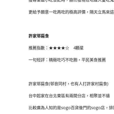
搜尋東區小吃食記時，赫然發現在地達人愛吃鬼
更給予願意一吃再吃的極高評價，隔天立馬來這
許家邨扁食
推薦指數：★★★★☆ 4顆星
一句短評：精緻吃巧不吃飽，平民美食推薦
許家邨扁食(邨音同村，也有人打許家村扁食)
台中起家在台北東區有兩間分店，相聚並不遠
比較廣為人知的是sogo百貨後門的sogo店，