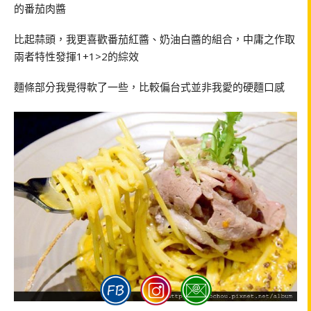
的番茄肉醬
比起蒜頭，我更喜歡番茄紅醬、奶油白醬的組合，中庸之作取
兩者特性發揮1+1>2的綜效
麵條部分我覺得軟了一些，比較偏台式並非我愛的硬麵口感