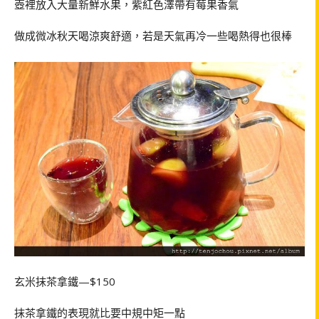
壺裡放入大量新鮮水果，紫紅色澤帶有莓果香氣
做成微冰秋天喝涼爽舒適，若是天氣再冷一些喝熱得也很棒
玄米抹茶拿鐵—$150
抹茶拿鐵的表現就比要中規中矩一點