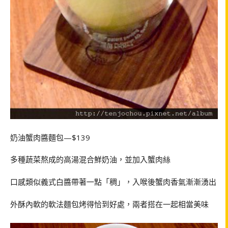
奶油蟹肉醬麵包—$139
多種蔬菜熬成的高湯混合鮮奶油，並加入蟹肉絲
口感類似義式白醬帶著一點「稠」，入喉後蟹肉香氣漸漸湧出
外酥內軟的軟法麵包烤得恰到好處，兩者搭在一起相當美味