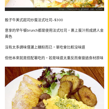
骰子牛美式起司炒蛋法式吐司–$300
意享的早午餐brunch都是使用法式吐司，裹上蛋汁煎成誘人金
黃色
沒有太多調味僅灑上糖粉而已，單吃會比較沒味道
但他本來就是搭配著吃的，若是味道太重反而會搶過食材原味