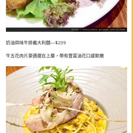
奶油蒜味牛排義大利麵—$239
牛五花肉片豪邁擺在上層，帶有豐富油花口感軟嫩