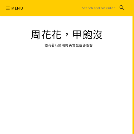
Skip
MENU
to
content
周花花，甲飽沒
一個有著行銷魂的美食旅遊部落客