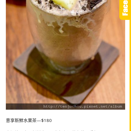
意享新鮮水果茶—$180