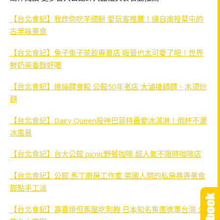
【台北食記】我炸你吃芋頭餅 愛玩客推薦！緣自南投草屯的
古早味美食
【台北食記】兔子兔子茶飲專賣店 吸管也太可愛了吧！世界
鮮奶茶香醇好喝
【台北食記】維綸麵食館 公館50年老店 大滷搶鍋麵、木須炒
麵
【台北食記】Dairy Queen股神巴菲特最愛冰淇淋！倒杯不灑
冰風暴
【台北食記】台大公館 picnic野餐咖啡 超人氣不限時咖啡店
【台北食記】公館 馬丁廚房工作室 英國人開的私房巷弄美食
甜點手工派
【台北食記】壽喜燒但馬屋吃到飽 日本知名集團進軍台灣 公