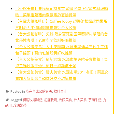
【公館美食】曹氏家司機食堂 韓國老闆正宗韓式料理鍋
物！菜單推薦豬肉湯飯馬鈴薯排骨湯
【台電大樓咖啡店】Coffee loopy 超爆餡松露起司嫩蛋
三明治！平價咖啡廳推薦近台大公館
【台大公館咖啡】尖蚪 隱身寶藏巖國際藝術村聚落的台
北秘境咖啡！老屋空間飲料好喝推薦
【台大公館美食】大山東餅舖 水源市場傳承三代手工烤
包子饅頭！蔥肉包蟹殼黃好吃推薦
【台大公館美食】龍記炒燴 水源市場必吃美食推薦！菜
單三鮮炒飯干炒牛河皆一絕鑊氣十足
【台大公館美食】賢夫美食 水源市場30年老攤！菜單必
買超人氣紫米芋頭糕好吃不甜膩推薦
Posted in
吃在台北公館景美
,
飲料果汁
Tagged
初鹿牧場鮮奶
,
初鹿牧場
,
公館美食
,
台大美食
,
芋頭牛奶
,
九
品川
,
珍珠奶茶