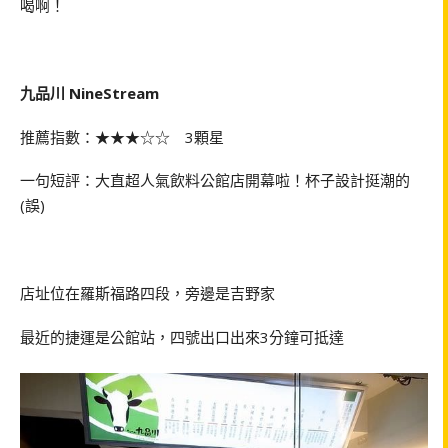
喝啊！
九品川
NineStream
推薦指數：★★★☆☆
3
顆星
一句短評：大直超人氣飲料公館店開幕啦！杯子設計挺潮的
(誤)
店址位在羅斯福路四段，旁邊是吉野家
最近的捷運是公館站，四號出口出來
3
分鐘可抵達