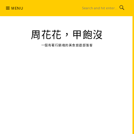
Skip
MENU
to
content
周花花，甲飽沒
一個有著行銷魂的美食旅遊部落客