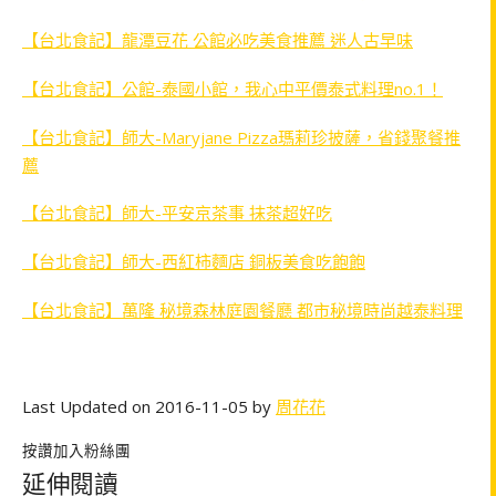
【台北食記】龍潭豆花 公館必吃美食推薦 迷人古早味
【台北食記】公館-泰國小館，我心中平價泰式料理no.1！
【台北食記】師大-Maryjane Pizza瑪莉珍披薩，省錢聚餐推
薦
【台北食記】師大-平安京茶事 抹茶超好吃
【台北食記】師大-西紅柿麵店 銅板美食吃飽飽
【台北食記】萬隆 秘境森林庭園餐廳 都市秘境時尚越泰料理
Last Updated on 2016-11-05 by
周花花
按讚加入粉絲團
延伸閱讀