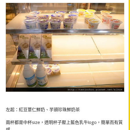
左起：紅豆薏仁鮮奶、芋頭珍珠鮮奶茶
兩杯都是中杯
size
，透明杯子壓上藍色乳牛
logo
，簡單而有質
感