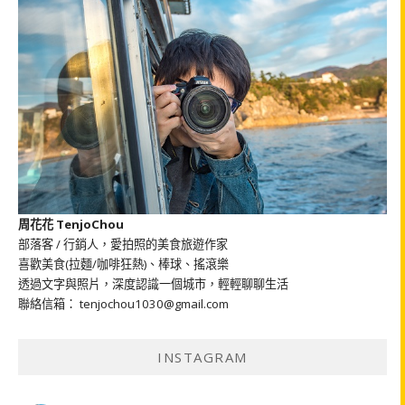
周花花 TenjoChou
部落客 / 行銷人，愛拍照的美食旅遊作家
喜歡美食(拉麵/咖啡狂熱)、棒球、搖滾樂
透過文字與照片，深度認識一個城市，輕輕聊聊生活
聯絡信箱： tenjochou1030@gmail.com
INSTAGRAM