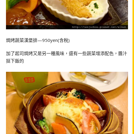
焗烤蔬菜漢堡排—950yen(含稅)
加了起司焗烤又是另一種風味，還有一些蔬菜增添配色，醬汁
挺下飯的