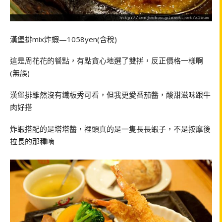
漢堡排mix炸蝦—1058yen(含稅)
這是周花花的餐點，有點貪心地選了雙拼，反正價格一樣啊
(無誤)
漢堡排雖然沒有鐵板秀可看，但我更愛番茄醬，酸甜滋味跟牛
肉好搭
炸蝦搭配的是塔塔醬，裡頭真的是一隻長長蝦子，不是按摩後
拉長的那種唷