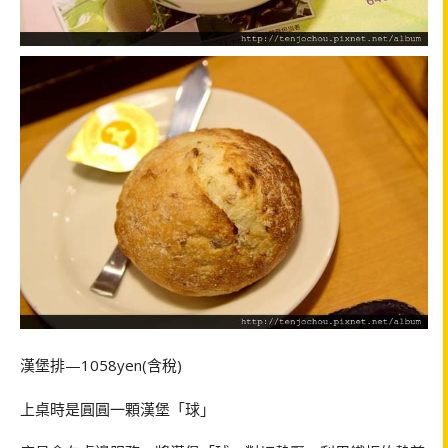
漢堡排—1058yen(含稅)
上桌時是圓圓一顆漢堡「球」