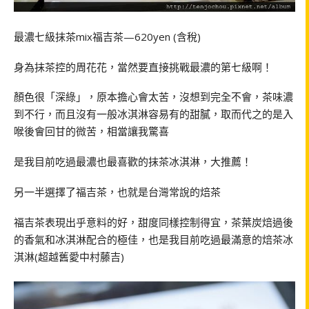
最濃七級抹茶mix福吉茶—620yen (含稅)
身為抹茶控的周花花，當然要直接挑戰最濃的第七級啊！
顏色很「深綠」，原本擔心會太苦，沒想到完全不會，茶味濃
到不行，而且沒有一般冰淇淋容易有的甜膩，取而代之的是入
喉後會回甘的微苦，相當讓我驚喜
是我目前吃過最濃也最喜歡的抹茶冰淇淋，大推薦！
另一半選擇了福吉茶，也就是台灣常說的焙茶
福吉茶表現出乎意料的好，甜度同樣控制得宜，茶葉炭焙過後
的香氣和冰淇淋配合的極佳，也是我目前吃過最滿意的焙茶冰
淇淋(超越舊愛中村藤吉)