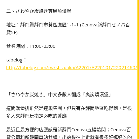
二、さわやか炭焼き爽炭燒漢堡
地址：靜岡縣靜岡市葵區鷹匠1-1-1
(
Cenova新靜岡セノバ百
貨5F
)
營業時間：11:00-23:00
tabelog：
http://tabelog.com/tw/shizuoka/A2201/A220101/22021460/
「さわやか炭焼き」中文多數人翻成「爽炭燒漢堡」
這間漢堡排雖然是連鎖集團，但只有在靜岡地區吃得到，是很
多人來靜岡玩指定必吃的餐廳
最近且最方便的店應該是新靜岡Cenova五樓這間；Cenova百
貨公司和新靜岡車站共構，出站後往上走就有很多好逛好吃的