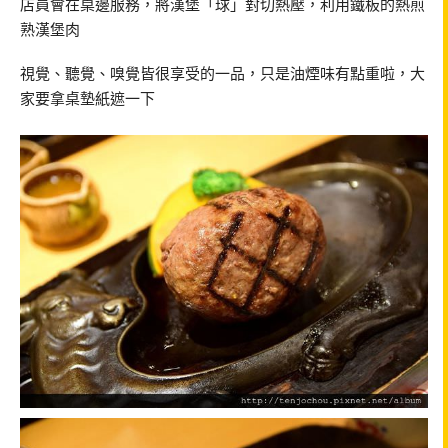
店員會在桌邊服務，將漢堡「球」對切熱壓，利用鐵板的熱煎
熟漢堡肉
視覺、聽覺、嗅覺皆很享受的一品，只是油煙味有點重啦，大
家要拿桌墊紙遮一下