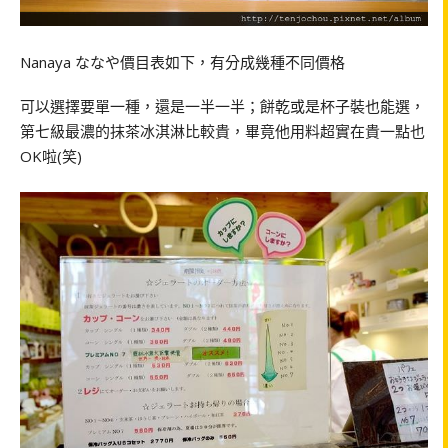
Nanaya ななや價目表如下，有分成幾種不同價格
可以選擇要單一種，還是一半一半；餅乾或是杯子裝也能選，
第七級最濃的抹茶冰淇淋比較貴，畢竟他用料超實在貴一點也
OK啦(笑)