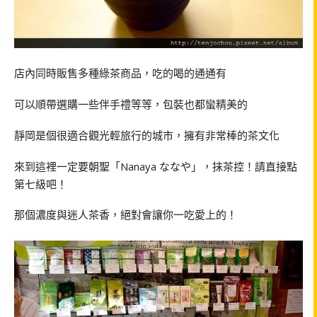
店內同時販售多種綠茶商品，吃的喝的通通有
可以順帶選購一些伴手禮等等，包裝也都蠻精美的
靜岡是個很適合觀光輕旅行的城市，擁有非常棒的茶文化
來到這裡一定要朝聖「Nanaya ななや」，抹茶控！請直接點
第七級吧！
那個濃度與迷人茶香，絕對會讓你一吃愛上的！