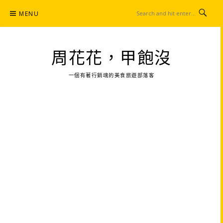
Skip
MENU
to
content
周花花，甲飽沒
一個有著行銷魂的美食旅遊部落客