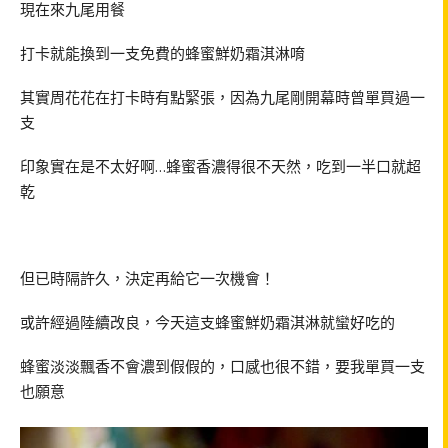
現在來九尾用餐
打卡就能換到一支免費的蜂蜜鮮奶霜淇淋唷
其實周花花在打卡時有點緊張，因為九尾剛開幕時曾單買過一
支
印象實在是不太好啊
…
蜂蜜香濃得很不天然，吃到一半口就超
乾
但已時隔許久，決定再給它一次機會！
或許經過陸續改良，今天這支蜂蜜鮮奶霜淇淋就蠻好吃的
蜂蜜淡淡飄香不會濃到假假的，口感也很不錯，要我單買一支
也願意