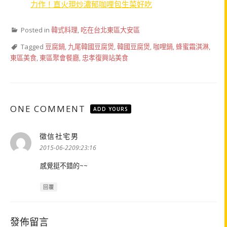
力作！直火現炒濃郁咖哩包生菜好吃
Posted in
韓式料理
,
吃在台北東區大安區
Tagged
豆腐鍋
,
九尾韓國豆腐煲
,
韓國豆腐煲
,
咖哩鍋
,
蜂蜜霜淇淋
,
東區美食
,
東區聚會餐廳
,
忠孝復興站美食
ONE COMMENT
ADD YOURS
徵信社宅男
表
示:
2015-06-2209:23:16
感覺挺不錯的~~
回覆
發佈留言