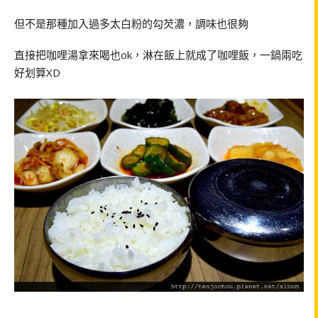
但不是那種加入過多太白粉的勾芡濃，調味也很夠
直接把咖哩湯拿來喝也
ok
，淋在飯上就成了咖哩飯，一鍋兩吃
好划算
XD