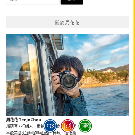
尋
關
鍵
關於周花花
字:
周花花 TenjoChou
部落客 / 行銷人，愛拍照的美食旅遊作家
喜歡美食(拉麵/咖啡狂熱)、棒球、搖滾樂