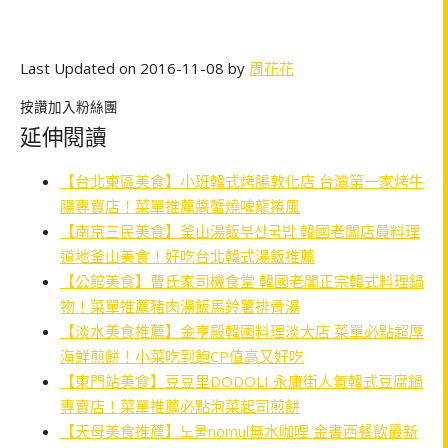
Last Updated on 2016-11-08 by
周花花
按讚加入粉絲團
延伸閱讀
【台北東區美食】小班韓式烤腸敦化店 台灣第一家烤牛
腸專賣店！菜單推薦醬蟹燒啤龍捲風
【南京三民美食】釜山湯飯부산국밥 韓國老闆店員料理
道地釜山美食！好吃台北韓式湯飯推薦
【公館美食】曹氏家司機食堂 韓國老闆正宗韓式料理鍋
物！菜單推薦豬肉湯飯馬鈴薯排骨湯
【淡水美食推薦】金亨殿韓國料理淡大店 菜單必點超厚
海鮮煎餅！小菜吃到飽CP值高又好吃
【東門站美食】豆豆里DODOLI 永康街人氣韓式豆腐鍋
專賣店！菜單推薦必點泡菜起司煎餅
【天母美食推薦】노물nomul無水咖哩 金書西餐飲最新