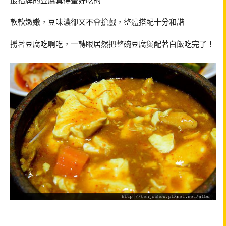
軟軟嫩嫩，豆味濃卻又不會搶戲，整體搭配十分和諧
撈著豆腐吃啊吃，一轉眼居然把整碗豆腐煲配著白飯吃完了！