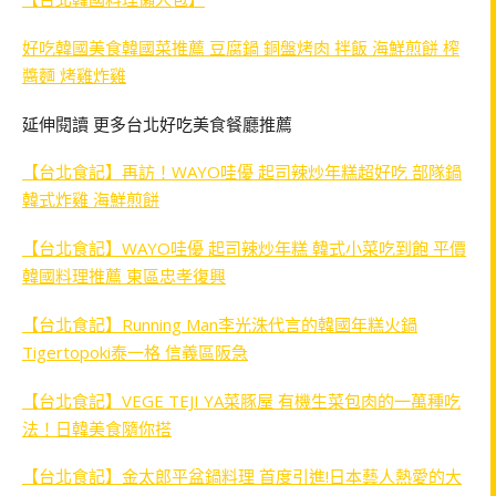
好吃韓國美食韓國菜推薦 豆腐鍋 銅盤烤肉 拌飯 海鮮煎餅 榨
醬麵 烤雞炸雞
延伸閱讀 更多台北好吃美食餐廳推薦
【台北食記】再訪！WAYO哇優 起司辣炒年糕超好吃 部隊鍋
韓式炸雞 海鮮煎餅
【台北食記】WAYO哇優 起司辣炒年糕 韓式小菜吃到飽 平價
韓國料理推薦 東區忠孝復興
【台北食記】Running Man李光洙代言的韓國年糕火鍋
Tigertopoki泰一格 信義區阪急
【台北食記】VEGE TEJI YA菜豚屋 有機生菜包肉的一萬種吃
法！日韓美食隨你搭
【台北食記】金太郎平盆鍋料理 首度引進!日本藝人熱愛的大