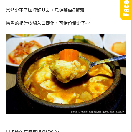
當然少不了咖哩好朋友，馬鈴薯
&
紅蘿蔔
燉煮的相當軟爛入口即化，可惜份量少了些
最招牌的豆腐真得蠻好吃的