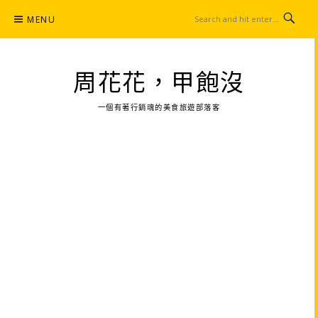
Skip
MENU
to
content
周花花，甲飽沒
一個有著行銷魂的美食旅遊部落客