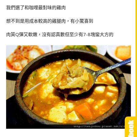
我們選了和咖哩最對味的雞肉
想不到是用成本較高的雞腿肉，有小驚喜到
肉質
Q
彈又軟嫩，沒有認真數但至少有
7-8
塊蠻大方的