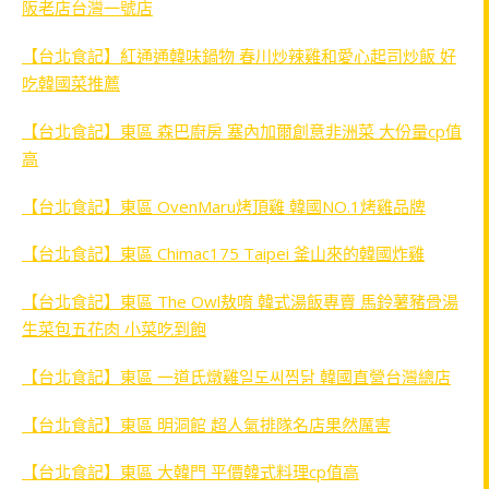
阪老店台灣一號店
【台北食記】紅通通韓味鍋物 春川炒辣雞和愛心起司炒飯 好
吃韓國菜推薦
【台北食記】東區 森巴廚房 塞內加爾創意非洲菜 大份量cp值
高
【台北食記】東區 OvenMaru烤頂雞 韓國NO.1烤雞品牌
【台北食記】東區 Chimac175 Taipei 釜山來的韓國炸雞
【台北食記】東區 The Owl敖唷 韓式湯飯專賣 馬鈴薯豬骨湯
生菜包五花肉 小菜吃到飽
【台北食記】東區 一道氏燉雞일도씨찜닭 韓國直營台灣總店
【台北食記】東區 明洞館 超人氣排隊名店果然厲害
【台北食記】東區 大韓門 平價韓式料理cp值高