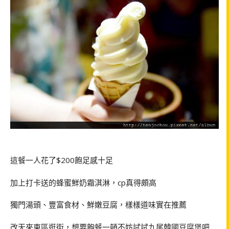
這餐一人花了
$200
飽足感十足
加上打卡送的蜂蜜鮮奶霜淇淋，
cp
真得頗高
獨門湯頭、豐富食材、鮮嫩豆腐，樣樣道味實在推薦
改天來東區逛街，想要飽餐一頓不妨試試九尾韓國豆腐煲吧