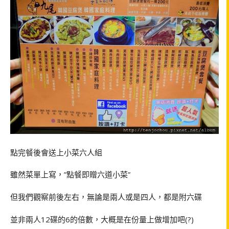
點完餐後會送上小菜六人組
雖然菜單上寫，
”
點餐即贈六道小菜
”
但我們觀察前後左右，無論是兩人或是四人，都是附六碟
並非兩人
12
碟的
6
的倍數，大概是在份量上做增加吧
(?)