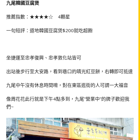
九尾韓國豆腐煲
推薦指數：★★★★☆
4
顆星
一句短評：道地韓國豆腐煲
$200
就吃超飽
坐捷運至忠孝復興、忠孝敦化站皆可
出站後步行至大安路，看到巷口的晴光紅豆餅，右轉即可抵達
九尾中午沒有休息時間唷，對在東區逛街的人可謂一大福音
像周花花此行就是下午
4
點多到，九尾
”
營業中
”
的牌子歡迎我
們
~