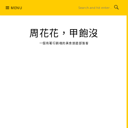
Skip
MENU
to
content
周花花，甲飽沒
一個有著行銷魂的美食旅遊部落客