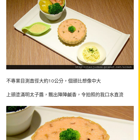
不專業目測直徑大約10公分，個頭比想像中大
上頭塗滿明太子醬，飄出陣陣鹹香，令拍照的我口水直流