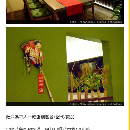
低消為每人一款蛋糕套餐/聖代/飲品
尖峰時段如預客滿，限制用餐時間為1.5小時