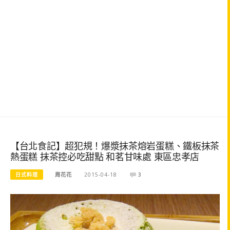
【台北食記】超犯規！爆漿抹茶熔岩蛋糕、鐵板抹茶
熱蛋糕 抹茶控必吃甜點 和茗甘味處 東區忠孝店
日式料理
周花花
2015-04-18
3