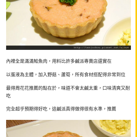
內裡全是滿滿鮭魚肉，用料比許多鹹派專賣店還實在
以蛋液為主體，加入野菇、蘆筍，所有食材搭配得非常到位
最得周花花推薦的點在於，味道不會太鹹太重，口味清爽又耐
吃
完全超乎預期得好吃，這鹹派真得做得很有水準，推薦