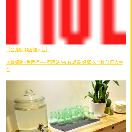
【台北咖啡店懶人包】
無線網路+免費插座+不限時 Wi-Fi 讀書 好窩 久坐咖啡廳大集
合