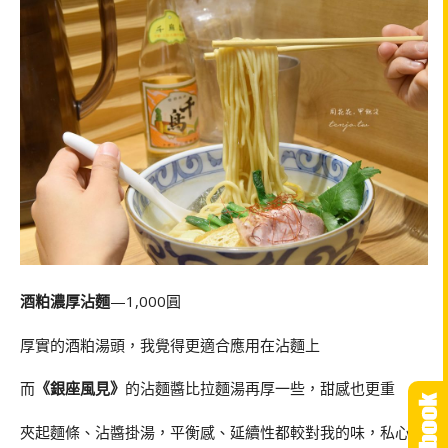
酒粕濃厚沾麵
—1,000圓
厚實的酒粕湯頭，我覺得更適合應用在沾麵上
而
《銀座風見》
的沾麵醬比拉麵湯再厚一些，甜感也更重
夾起麵條、沾醬掛湯，平衡感、延續性都較對我的味，私心比