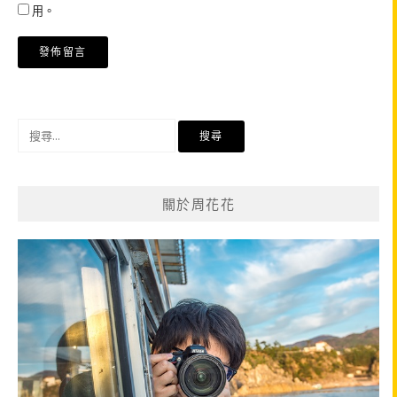
用。
搜
尋
關
鍵
關於周花花
字: