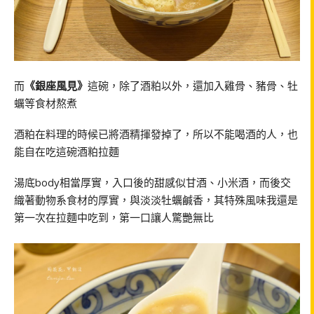
而
《銀座風見》
這碗，除了酒粕以外，還加入雞骨、豬骨、牡
蠣等食材熬煮
酒粕在料理的時候已將酒精揮發掉了，所以不能喝酒的人，也
能自在吃這碗酒粕拉麵
湯底body相當厚實，入口後的甜感似甘酒、小米酒，而後交
織著動物系食材的厚實，與淡淡牡蠣鹹香，其特殊風味我還是
第一次在拉麵中吃到，第一口讓人驚艷無比