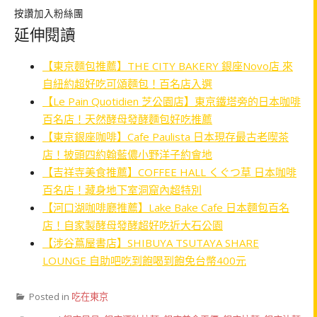
按讚加入粉絲團
延伸閱讀
【東京麵包推薦】THE CITY BAKERY 銀座Novo店 來
自紐約超好吃可頌麵包！百名店入選
【Le Pain Quotidien 芝公園店】東京鐵塔旁的日本咖啡
百名店！天然酵母發酵麵包好吃推薦
【東京銀座咖啡】Cafe Paulista 日本現存最古老喫茶
店！披頭四約翰藍儂小野洋子約會地
【吉祥寺美食推薦】COFFEE HALL くぐつ草 日本咖啡
百名店！藏身地下室洞窟內超特別
【河口湖咖啡廳推薦】Lake Bake Cafe 日本麵包百名
店！自家製酵母發酵超好吃近大石公園
【涉谷蔦屋書店】SHIBUYA TSUTAYA SHARE
LOUNGE 自助吧吃到飽喝到飽免台幣400元
Posted in
吃在東京