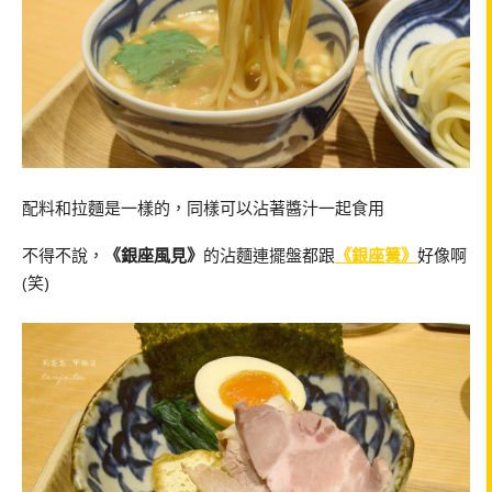
配料和拉麵是一樣的，同樣可以沾著醬汁一起食用
不得不說，
《銀座風見》
的沾麵連擺盤都跟
《銀座篝》
好像啊
(笑)