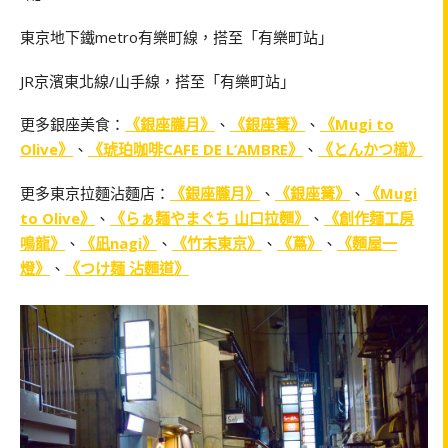
東京地下鐵metro有樂町線，搭至「有樂町站」
JR京濱東北線/山手線，搭至「有樂町站」
更多銀座美食：
《銀座朧月》
、
《銀座篝》
、
《Mugi to
Olive》
、
《琥珀咖啡CAFE DE L’AMBRE》
、
《とんかつ檍》
更多東京拉麵沾麵店：
《銀座朧月》
、
《銀座篝》
、
《Mugi
to Olive》
、
《らぁ麺やまぐち 山口拉麵》
、
《創作麺工房
鳴龍》
、
《凪nagi》
、
《竹末東京》
、
《蔦》
、
《麵屋一
燈》
、
《つけ麺 沾麵道》