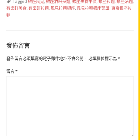
Tagged
銀座風見
,
銀座酒粕拉麵
,
銀座美食平價
,
銀座拉麵
,
銀座沾麵
,
有樂町美食
,
有樂町拉麵
,
風見拉麵銀座
,
風見拉麵銀座菜單
,
東京銀座拉
麵
發佈留言
發佈留言必須填寫的電子郵件地址不會公開。
必填欄位標示為
*
留言
*