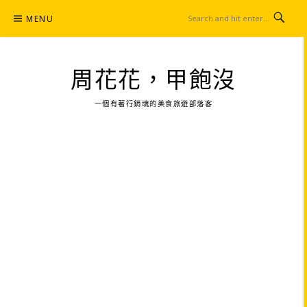
Skip
MENU
to
content
周花花，甲飽沒
一個有著行銷魂的美食旅遊部落客