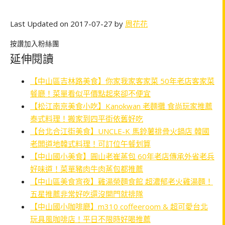
Last Updated on 2017-07-27 by
周花花
按讚加入粉絲團
延伸閱讀
【中山區吉林路美食】你家我家客家菜 50年老店客家菜
餐廳！菜單看似平價點起來卻不便宜
【松江南京美食小吃】Kanokwan 老麵攤 食尚玩家推薦
泰式料理！搬家到四平街依舊好吃
【台北合江街美食】UNCLE-K 馬鈴薯排骨火鍋店 韓國
老闆道地韓式料理！可訂位午餐划算
【中山國小美食】圓山老崔蒸包 60年老店傳承外省老兵
好味道！菜單豬肉牛肉蒸包都推薦
【中山區美食宵夜】雞湯榮麵食館 超濃郁老火雞湯麵！
五星推薦非常好吃還沒開門就排隊
【中山國小咖啡廳】m310 coffeeroom & 超可愛台北
玩具風咖啡店！平日不限時好喝推薦