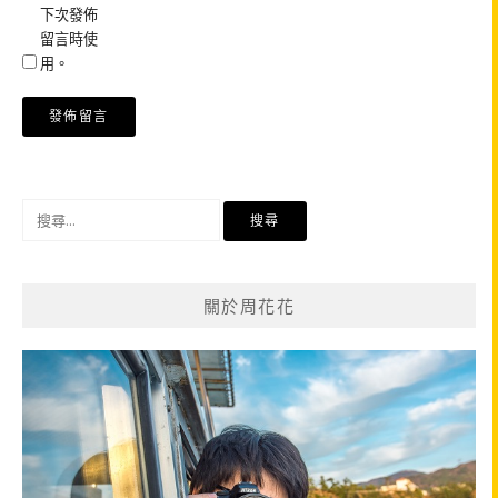
下次發佈
留言時使
用。
搜
尋
關
鍵
關於周花花
字: