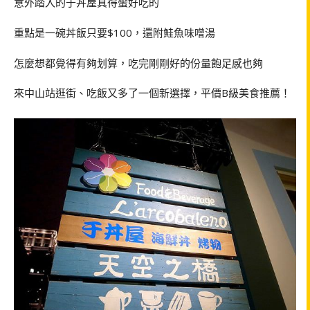
意外踏入的于丼屋真得蠻好吃的
重點是一碗丼飯只要$100，還附鮭魚味噌湯
怎麼想都覺得有夠划算，吃完剛剛好的份量飽足感也夠
來中山站逛街、吃飯又多了一個新選擇，平價B級美食推薦！