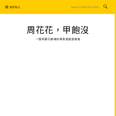
Skip
MENU
to
content
周花花，甲飽沒
一個有著行銷魂的美食旅遊部落客