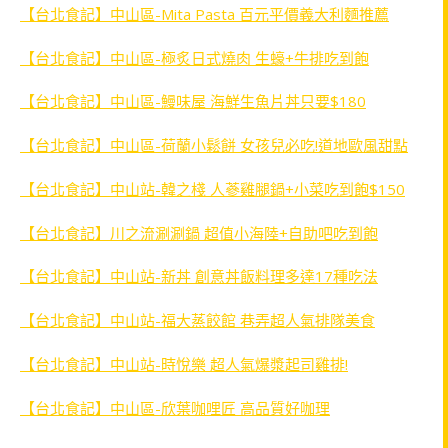
【台北食記】中山區-Mita Pasta 百元平價義大利麵推薦
【台北食記】中山區-極炙日式燒肉 生蠔+牛排吃到飽
【台北食記】中山區-鰻味屋 海鮮生魚片丼只要$180
【台北食記】中山區-荷蘭小鬆餅 女孩兒必吃!道地歐風甜點
【台北食記】中山站-韓之棧 人蔘雞腿鍋+小菜吃到飽$150
【台北食記】川之流涮涮鍋 超值小海陸+自助吧吃到飽
【台北食記】中山站-新丼 創意丼飯料理多達17種吃法
【台北食記】中山站-福大蒸餃館 巷弄超人氣排隊美食
【台北食記】中山站-時悅樂 超人氣爆漿起司雞排!
【台北食記】中山區-欣葉咖哩匠 高品質好咖理