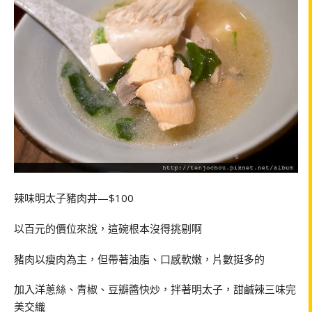
辣味明太子豬肉丼—$100
以百元的價位來說，這碗根本沒得挑剔啊
豬肉以瘦肉為主，但帶著油脂、口感軟嫩，片數挺多的
加入洋蔥絲、青椒、豆瓣醬快炒，拌著明太子，甜鹹辣三味完
美交織