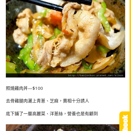
照燒雞肉丼—$100
去骨雞腿肉灑上青蔥、芝麻，賣相十分誘人
底下鋪了一層高麗菜、洋蔥絲，營養也是有顧到