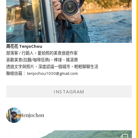
周花花 TenjoChou
部落客 / 行銷人，愛拍照的美食旅遊作家
喜歡美食(拉麵/咖啡狂熱)、棒球、搖滾樂
透過文字與照片，深度認識一個城市，輕輕聊聊生活
聯絡信箱： tenjochou1030@gmail.com
INSTAGRAM
tenjochou