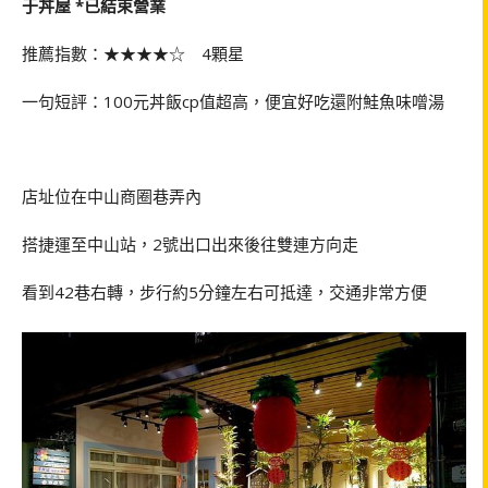
于丼屋 *已結束營業
推薦指數：★★★★☆ 4顆星
一句短評：100元丼飯cp值超高，便宜好吃還附鮭魚味噌湯
店址位在中山商圈巷弄內
搭捷運至中山站，2號出口出來後往雙連方向走
看到42巷右轉，步行約5分鐘左右可抵達，交通非常方便