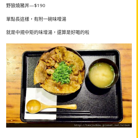
野狼燒豬丼—$190
單點長這樣，有附一碗味噌湯
就是中規中矩的味增湯，還算是好喝的啦