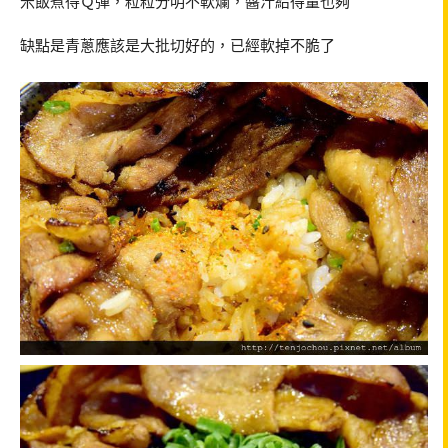
米飯煮得Ｑ彈，粒粒分明不軟爛，醬汁給得量也夠
缺點是青蔥應該是大批切好的，已經軟掉不脆了