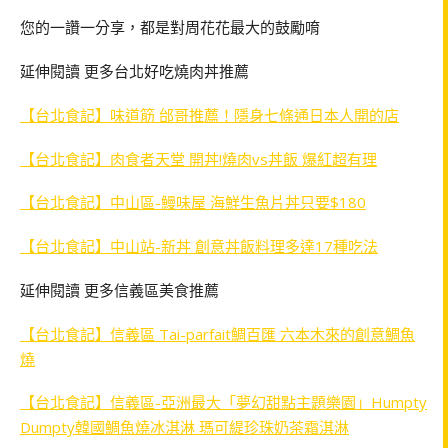
您的一讚一分享，都是對周花花最大的鼓勵唷
延伸閱讀 更多台北好吃燒肉丼推薦
【台北食記】味道筋 邰哥推薦！隱身七條通日本人開的店
【台北食記】肉食者天堂 開丼!燒肉vs丼飯 爆紅超有理
【台北食記】中山區-鰻味屋 海鮮生魚片丼只要$180
【台北食記】中山站-新丼 創意丼飯料理多達17種吃法
延伸閱讀 更多信義區美食推薦
【台北食記】信義區 Tai-parfait鯛百匯 六本木來的創意鯛魚
燒
【台北食記】信義區-亞洲最大「夢幻甜點主題樂園」Humpty
Dumpty韓國鯛魚燒冰淇淋 瑪可緹珍珠奶茶霜淇淋