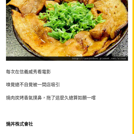
每次在信義威秀看電影
嗅覺總不自覺被一間店吸引
燒肉炭烤香氣撲鼻，拖了這麼久總算如願一嚐
燒丼株式會社