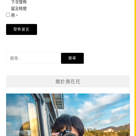
下次發佈
留言時使
用。
搜
尋
關
鍵
關於周花花
字: