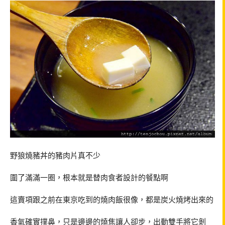
野狼燒豬丼的豬肉片真不少
圍了滿滿一圈，根本就是替肉食者設計的餐點啊
這賣項跟之前在東京吃到的燒肉飯很像，都是炭火燒烤出來的
香氣確實撲鼻，只是邊邊的燒焦讓人卻步，出動雙手將它剝