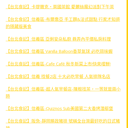
【台北食記】卡提撒克‧英國茶館 愛麗絲魔幻派對下午茶
【台北食記】信義區-布爾喬亞 手工麵&法式甜點 行家才知道
的隱藏版美食
【台北食記】信義區 亞俐安朵私廚 巷弄內平價私房料理
【台北食記】信義區 Vanilla Balloon香草氣球 必吃蒜味蝦
【台北食記】信義區-Cafe Café 秋冬新菜上市!快來嚐鮮!
【台北食記】信義 找餐2店 十大必吃早餐 人氣排隊名店
【台北食記】信義區-超人氣早餐店-陳根找茶，一等就是兩小
時
【台北食記】信義區-Quiznos Sub美國第二大香烤潛艇堡
【台北食記】阪急-靜岡勝政豬排 號稱全台灣最好吃的日式豬