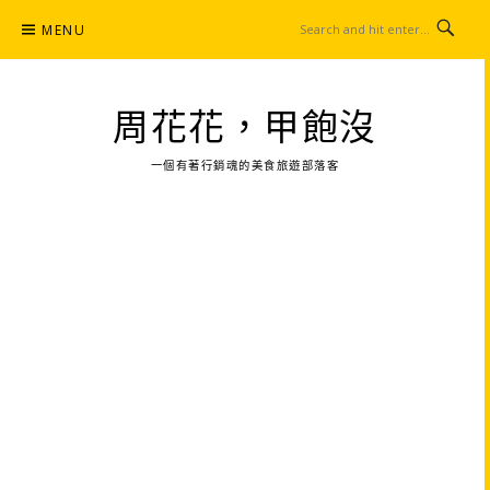
Skip
MENU
to
content
周花花，甲飽沒
一個有著行銷魂的美食旅遊部落客