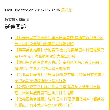
Last Updated on 2016-11-07 by
周花花
按讚加入粉絲團
延伸閱讀
【晴光市場美食推薦】築本屋農安店 豬排定食只要199
元！內用免費續白飯高麗菜絲吃到飽
【萬華美食推薦】忻鮨壽司 台北無菜單日本料理推薦只
要1480元！海膽鮑魚鮪魚大腹全吃到
【燒肉牛匠新台北春大直店】京都祇園名店首度來台！
嚴選近江牛專人代烤高級日式燒肉
【台北車站美食】伊藤屋 脆網友推薦高CP值日式便當！
菜單必點厚切豬排飯平價又好吃
【公館萬隆美食】狐月狐火食堂 隱身師大分部日本料
理！海鮮丼飯握壽司生魚片好吃推薦
【信義區美食推薦】貓將 日本料理 遠百信義A13超美景
觀餐廳！窗外就是台北101還可訂位