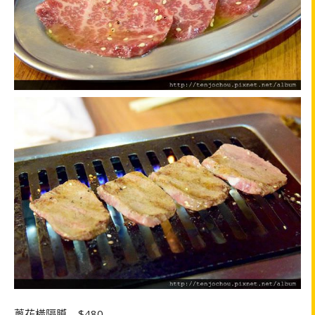
蔥花橫隔膜—$480