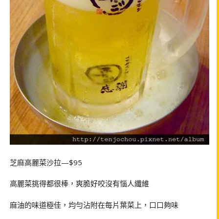
芝麻高麗菜沙拉—$95
高麗菜挑得都很棒，爽脆好咬沒有惱人纖維
麻油的味道極佳，均勻沾附在每片葉菜上，口口夠味