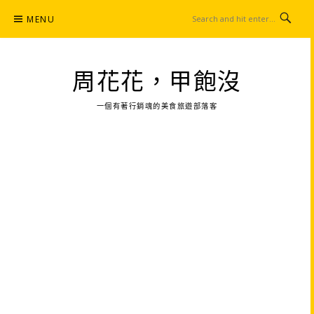
Skip
MENU
to
content
周花花，甲飽沒
一個有著行銷魂的美食旅遊部落客