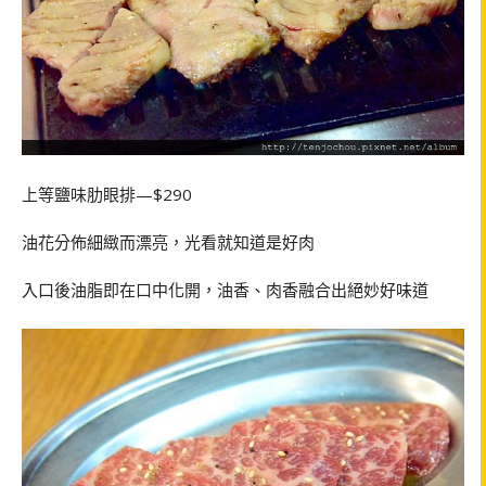
上等鹽味肋眼排—$290
油花分佈細緻而漂亮，光看就知道是好肉
入口後油脂即在口中化開，油香、肉香融合出絕妙好味道