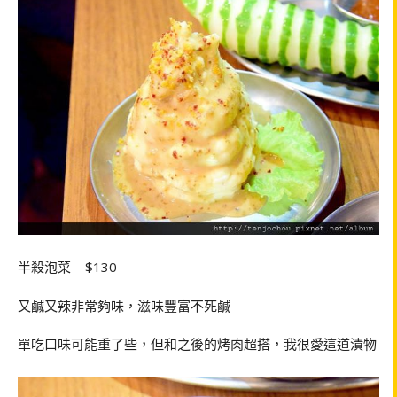
半殺泡菜—$130
又鹹又辣非常夠味，滋味豐富不死鹹
單吃口味可能重了些，但和之後的烤肉超搭，我很愛這道漬物