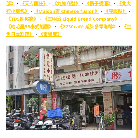
部》
、
《天府麵庄》
、
《九如商號》
、
《鬍子餐酒》
、
《北大
行小籠包》
、
《Maison家 Chinese fusion》
、
《談談越》
、
《TBS剔邦饈》
、
《三明治 Liquid Bread Company》
、
《哈哈羅55泰式船麵》
、
《2730café 貳柒參零咖啡》
、
《金
魚日本料理》
、
《寅樂屋》