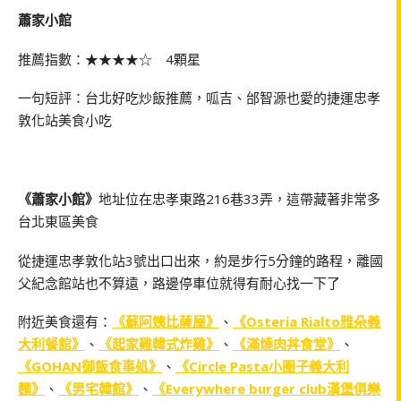
蕭家小館
推薦指數：★★★★☆ 4顆星
一句短評：台北好吃炒飯推薦，呱吉、邰智源也愛的捷運忠孝
敦化站美食小吃
《蕭家小館》
地址位在忠孝東路216巷33弄，這帶藏著非常多
台北東區美食
從捷運忠孝敦化站3號出口出來，約是步行5分鐘的路程，離國
父紀念館站也不算遠，路邊停車位就得有耐心找一下了
附近美食還有：
《蘇阿姨比薩屋》
、
《Osteria Rialto雅朵義
大利餐館》
、
《起家雞韓式炸雞》
、
《滿燒肉丼食堂》
、
《GOHAN御飯食事処》
、
《Circle Pasta小圈子義大利
麵》
、
《男宅韓館》
、
《Everywhere burger club漢堡俱樂