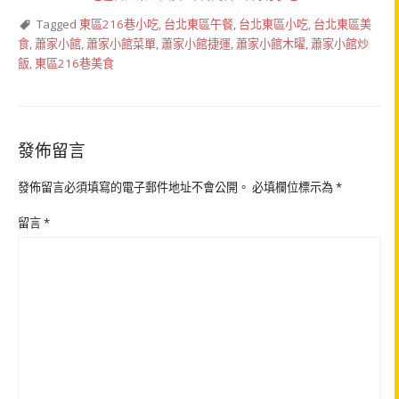
Tagged
東區216巷小吃
,
台北東區午餐
,
台北東區小吃
,
台北東區美
食
,
蕭家小館
,
蕭家小館菜單
,
蕭家小館捷運
,
蕭家小館木曜
,
蕭家小館炒
飯
,
東區216巷美食
發佈留言
發佈留言必須填寫的電子郵件地址不會公開。
必填欄位標示為
*
留言
*