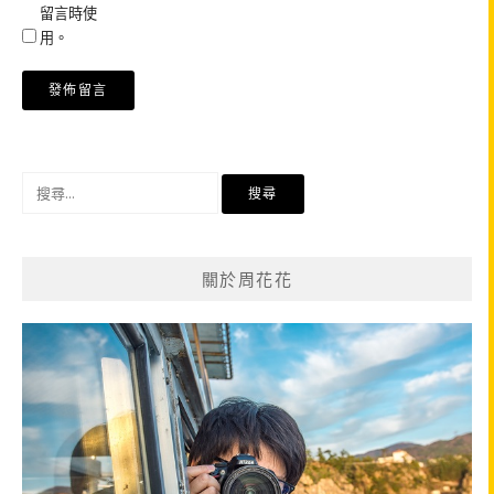
留言時使
用。
搜
尋
關
鍵
關於周花花
字: