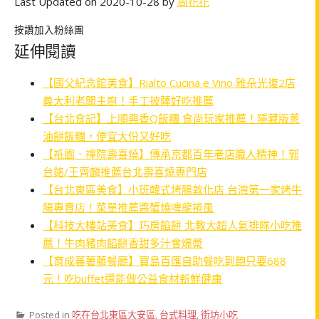
Last Updated on 2020-10-28 by
周花花
按讚加入粉絲團
延伸閱讀
【國父紀念館美食】Rialto Cucina e Vino 雅朵光復2店
義大利老闆主廚！手工披薩好吃推薦
【台北食記】上順興香Q飯糰 食尚玩家推薦！隱藏版蔥
油餅飯糰，便宜大份又好吃
【祇園．禪院壽喜燒】傳承京都百年老店職人精神！郭
台銘/王齊麟推薦台北壽喜燒專門店
【台北東區美食】小班韓式烤腸敦化店 台灣第一家烤牛
腸專賣店！菜單推薦醬蟹燒啤龍捲風
【科技大樓站美食】巧房餡餅 北教大超人氣排隊小吃推
薦！牛肉豬肉餡餅香甜多汁會爆漿
【育成蕃薯藤餐廳】寶島百匯自助餐吃到飽只要688
元！吃buffet還能做公益食材新鮮健康
Posted in
吃在台北東區大安區
,
台式料理
,
街坊小吃