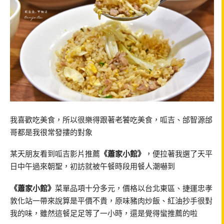
我喜歡吃美食，所以很樂得跟著老饕吃美食，呱吉、邰智源邰
哥都是我很常發摟的對象
某天朋友看到呱吉影片推薦
《蕭家小館》
，便拉著我選了天平
日中午過來朝聖，初訪就被午餐時段用餐人潮嚇到
《蕭家小館》
菜單品項十分多元，價格以台北東區、捷運忠孝
敦化站一帶來說算是平價不貴，原味豬肉炒飯、紅油抄手很對
我的味，雖然這餐足足等了一小時，還是覺得蠻推薦的啦