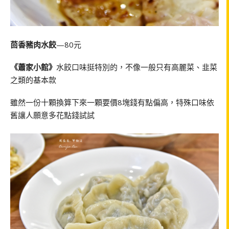
茴香豬肉水餃
—80元
《蕭家小館》
水餃口味挺特別的，不像一般只有高麗菜、韭菜
之類的基本款
雖然一份十顆換算下來一顆要價8塊錢有點偏高，特殊口味依
舊讓人願意多花點錢試試