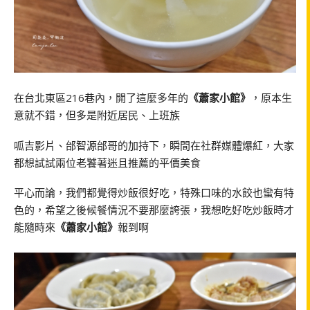
在台北東區216巷內，開了這麼多年的
《蕭家小館》
，原本生
意就不錯，但多是附近居民、上班族
呱吉影片、邰智源邰哥的加持下，瞬間在社群媒體爆紅，大家
都想試試兩位老饕著迷且推薦的平價美食
平心而論，我們都覺得炒飯很好吃，特殊口味的水餃也蠻有特
色的，希望之後候餐情況不要那麼誇張，我想吃好吃炒飯時才
能隨時來
《蕭家小館》
報到啊