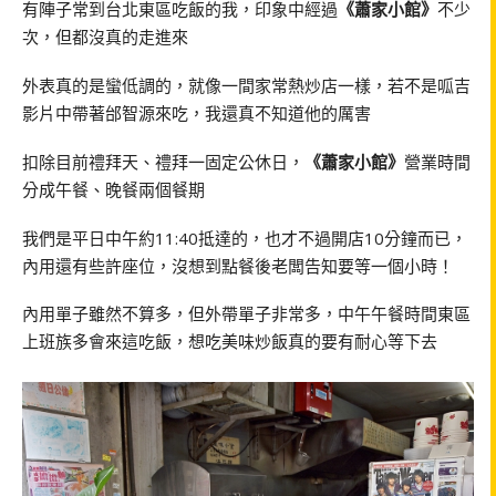
有陣子常到台北東區吃飯的我，印象中經過
《蕭家小館》
不少
次，但都沒真的走進來
外表真的是蠻低調的，就像一間家常熱炒店一樣，若不是呱吉
影片中帶著邰智源來吃，我還真不知道他的厲害
扣除目前禮拜天、禮拜一固定公休日，
《蕭家小館》
營業時間
分成午餐、晚餐兩個餐期
我們是平日中午約11:40抵達的，也才不過開店10分鐘而已，
內用還有些許座位，沒想到點餐後老闆告知要等一個小時！
內用單子雖然不算多，但外帶單子非常多，中午午餐時間東區
上班族多會來這吃飯，想吃美味炒飯真的要有耐心等下去