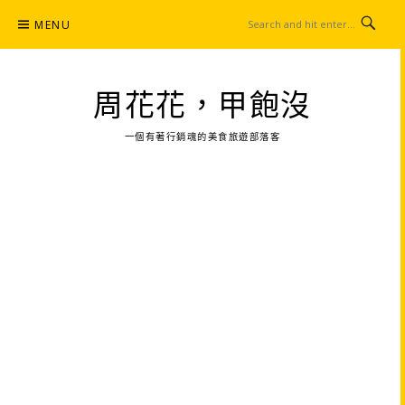
Skip
MENU
to
content
周花花，甲飽沒
一個有著行銷魂的美食旅遊部落客