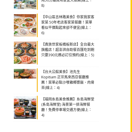
用50分鐘費用便宜大推薦(線上：
8)
【中山區吉林路美食】你家我家客
家菜 50年老店客家菜餐廳！菜單
看似平價點起來卻不便宜(線上：
6)
【貴族世家板橋板新店】全台最大
旗艦店！超澎湃自助餐百匯吃到飽
只要390元務必訂位預約(線上：5)
【台大公館美食】池先生
Kopitiam 正宗馬來西亞餐廳推
薦！菜單必點沙嗲雞椰漿飯、肉骨
茶(線上：4)
【福岡糸島美食推薦】糸島海鮮堂
(系島海鮮堂) 海景第一排海鮮餐
廳！免費停車場交通方便(線上：
4)