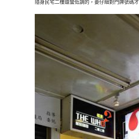
隱身民宅二樓還蠻低調的，要仔細對門牌號碼才