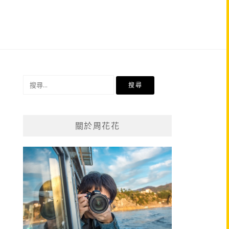
搜
尋
關
鍵
關於周花花
字: