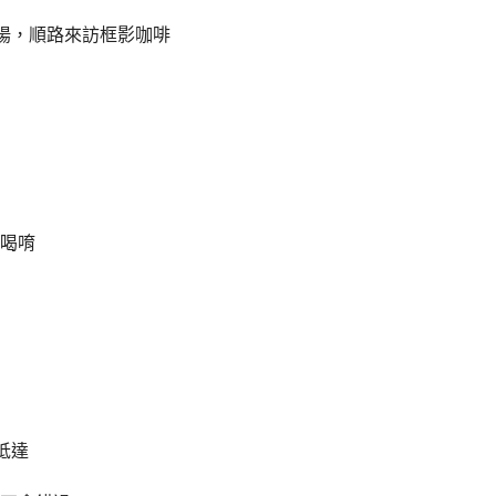
太陽，順路來訪框影咖啡
喝唷
抵達