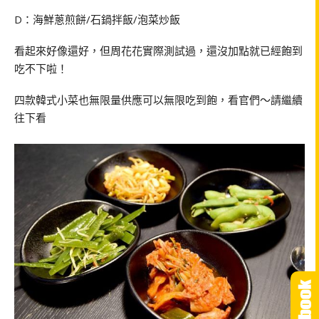
D：海鮮蔥煎餅/石鍋拌飯/泡菜炒飯
看起來好像還好，但周花花實際測試過，還沒加點就已經飽到
吃不下啦！
四款韓式小菜也無限量供應可以無限吃到飽，看官們～請繼續
往下看