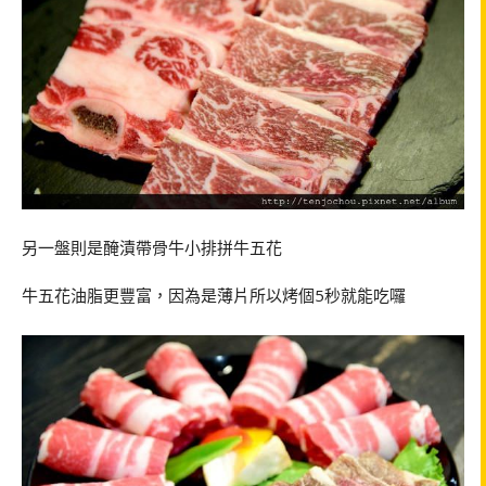
另一盤則是醃漬帶骨牛小排拼牛五花
牛五花油脂更豐富，因為是薄片所以烤個5秒就能吃囉