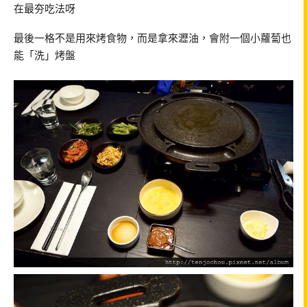
在最夯吃法呀
最後一格不是用來烤食物，而是拿來瀝油，會附一個小蘿蔔也
能「洗」烤盤