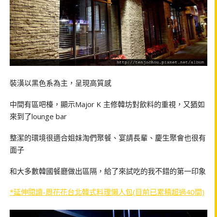
裝潢以黑色系為主，呈現高質感
中間有區吧檯，顯示Major K 主修韓坊對飲料的重視，又猶如
來到了lounge bar
整潔的環境很適合姐妹淘們聚餐、宴請長輩、慶生聚會也很有
面子
和大多數韓國餐廳做出區隔，給了來試吃的我不錯的第一印象
*延伸閱讀-周花花台北韓式料理懶人包(目前已累積超過40間)