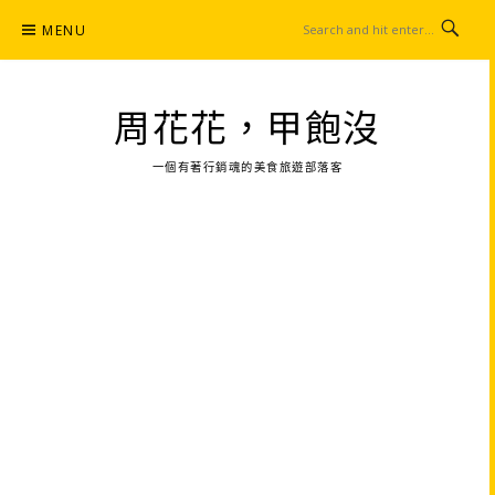
Skip
MENU
to
content
周花花，甲飽沒
一個有著行銷魂的美食旅遊部落客