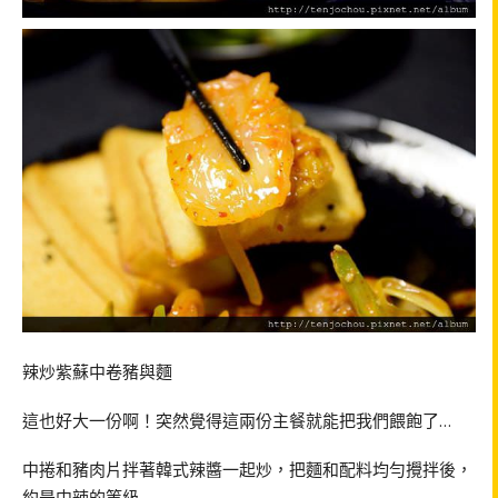
辣炒紫蘇中卷豬與麵
這也好大一份啊！突然覺得這兩份主餐就能把我們餵飽了…
中捲和豬肉片拌著韓式辣醬一起炒，把麵和配料均勻攪拌後，
約是中辣的等級