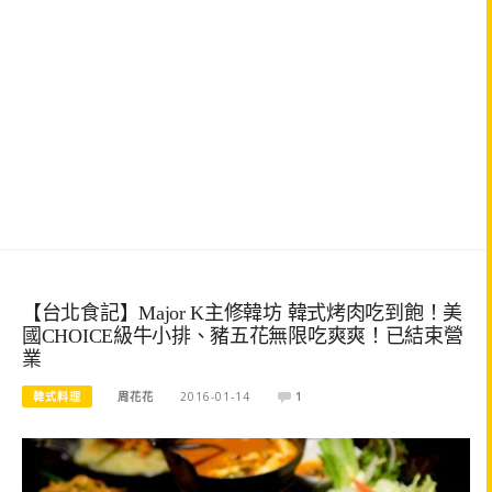
【台北食記】Major K主修韓坊 韓式烤肉吃到飽！美
國CHOICE級牛小排、豬五花無限吃爽爽！已結束營
業
韓式料理
周花花
2016-01-14
1