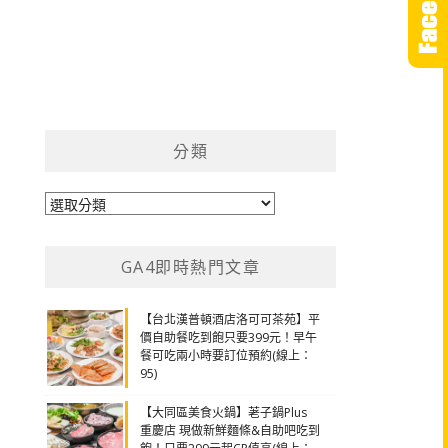
分類
分
類
GA4即時熱門文章
【台北漢普頓酒店洛可可茶苑】平
價自助餐吃到飽只要399元！早午
餐可吃兩小時要訂位預約(線上：
95)
【大同區美食火鍋】荖子鍋Plus
重慶店 現做新鮮麵條&自助吧吃到