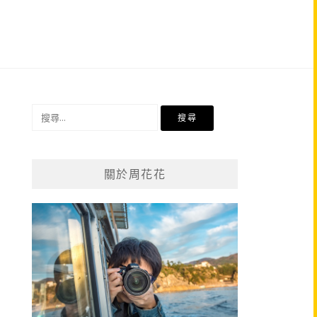
搜
尋
關
鍵
關於周花花
字: