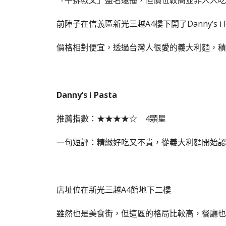
「牛排教父」盛名遠播，但價位較高並非人人吃
前陣子在信義區新光三越A4樓下開了Danny’s i P
價格相對便宜，透過台灣人很愛的義大利麵，積
Danny’s i Pasta
推薦指數：★★★★☆ 4顆星
一句短評：精緻好吃又不貴，從義大利麵開始認
店址位在新光三越A4館地下二樓
雖然也是美食街，但這區的格局比較高，餐廳也