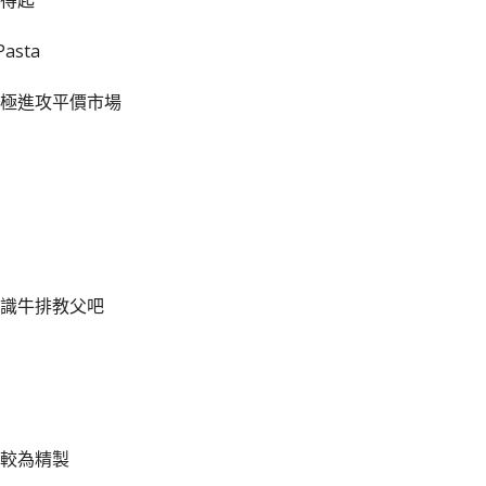
得起
asta
極進攻平價市場
識牛排教父吧
較為精製