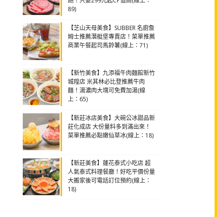
飽！只要299元起CP值高(線上：
89)
【芝山天母美食】SUBBER 名廚詹
姆士推薦潛艇堡專賣店！菜單推薦
商業午餐起司馬鈴薯(線上：71)
【新竹美食】九添福牛肉麵館新竹
城隍店 米其林必比登推薦牛肉
麵！湯濃肉大塊可免費加湯(線
上：65)
【新莊冰店美食】大碗公冰甜品新
莊化成店 大份量料多到滿出來！
菜單推薦必點嫩仙草冰(線上：18)
【新莊美食】蓮花泰式小吃店 超
人氣泰式料理餐廳！好吃平價份量
大搬家後可電話訂位預約(線上：
18)