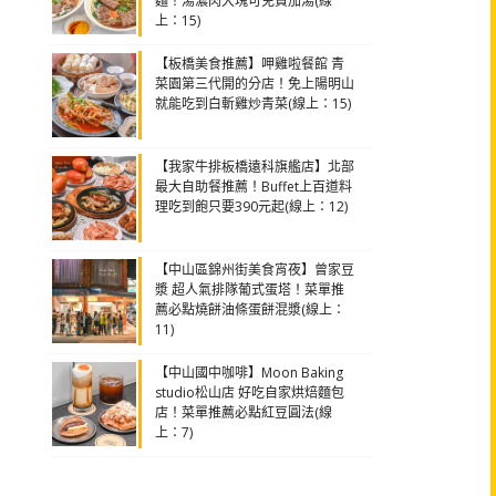
麵！湯濃肉大塊可免費加湯(線
上：15)
【板橋美食推薦】呷雞啦餐館 青
菜園第三代開的分店！免上陽明山
就能吃到白斬雞炒青菜(線上：15)
【我家牛排板橋遠科旗艦店】北部
最大自助餐推薦！Buffet上百道料
理吃到飽只要390元起(線上：12)
【中山區錦州街美食宵夜】曾家豆
漿 超人氣排隊葡式蛋塔！菜單推
薦必點燒餅油條蛋餅混漿(線上：
11)
【中山國中咖啡】Moon Baking
studio松山店 好吃自家烘焙麵包
店！菜單推薦必點紅豆圓法(線
上：7)