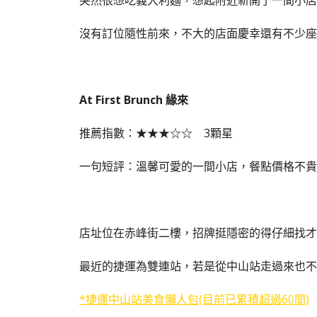
突然很想吃義大利麵，想起附近新開了一間小店
沒有訂位隨性前來，不大的店面慶幸還有不少座
At First Brunch 緣來
推薦指數：★★★☆☆ 3顆星
一句短評：溫馨可愛的一間小店，餐點價格不貴
店址位在赤峰街二樓，招牌挺隱密的得仔細找才
最近的捷運為雙連站，若是從中山站走過來也不
*捷運中山站美食懶人包(目前已累積超過60間)