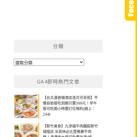
分類
分
類
GA4即時熱門文章
【台北漢普頓酒店洛可可茶苑】平
價自助餐吃到飽只要399元！早午
餐可吃兩小時要訂位預約(線上：
244)
【新竹美食】九添福牛肉麵館新竹
城隍店 米其林必比登推薦牛肉