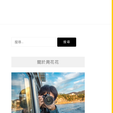
搜
尋
關
鍵
關於周花花
字: