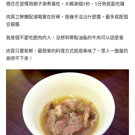
周花花習慣用網子涮煮著吃，大概涮個3秒、5分熟就能吃囉
肉質之鮮嫩配湯喝實在好棒，我幾乎沒沾什麼醬，最多就配個
豆瓣醬
我是個不愛吃肥肉的人，沒想到帶點油脂的牛肉可以這麼香
肉質只要新鮮，最簡單的料理方式就很美味了，眾人一盤盤的
涮停不下來！