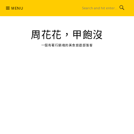
Skip
MENU
to
content
周花花，甲飽沒
一個有著行銷魂的美食旅遊部落客