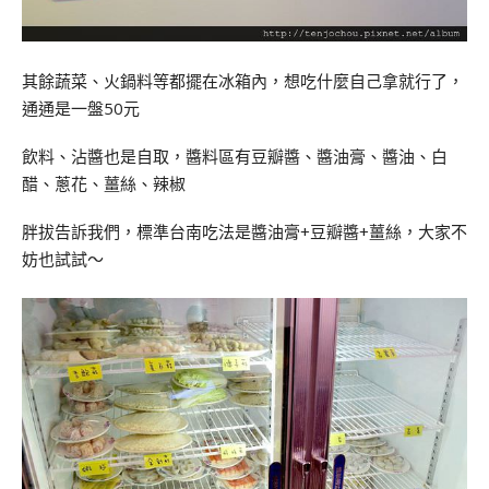
其餘蔬菜、火鍋料等都擺在冰箱內，想吃什麼自己拿就行了，
通通是一盤50元
飲料、沾醬也是自取，醬料區有豆瓣醬、醬油膏、醬油、白
醋、蔥花、薑絲、辣椒
胖拔告訴我們，標準台南吃法是醬油膏+豆瓣醬+薑絲，大家不
妨也試試～