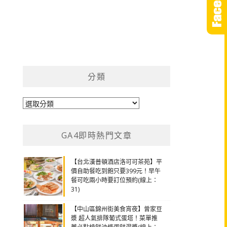
分類
分
類
GA4即時熱門文章
【台北漢普頓酒店洛可可茶苑】平
價自助餐吃到飽只要399元！早午
餐可吃兩小時要訂位預約(線上：
31)
【中山區錦州街美食宵夜】曾家豆
漿 超人氣排隊葡式蛋塔！菜單推