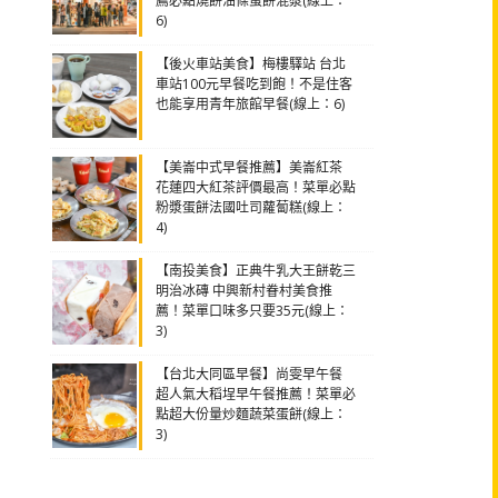
薦必點燒餅油條蛋餅混漿(線上：
6)
【後火車站美食】梅樓驛站 台北
車站100元早餐吃到飽！不是住客
也能享用青年旅館早餐(線上：6)
【美崙中式早餐推薦】美崙紅茶
花蓮四大紅茶評價最高！菜單必點
粉漿蛋餅法國吐司蘿蔔糕(線上：
4)
【南投美食】正典牛乳大王餅乾三
明治冰磚 中興新村眷村美食推
薦！菜單口味多只要35元(線上：
3)
【台北大同區早餐】尚雯早午餐
超人氣大稻埕早午餐推薦！菜單必
點超大份量炒麵蔬菜蛋餅(線上：
3)