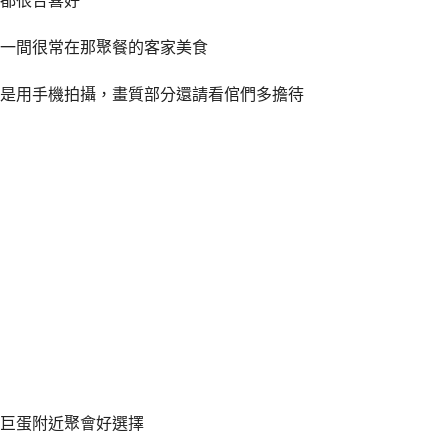
都很合喜好
一間很常在那聚餐的客家美食
是用手機拍攝，畫質部分還請看倌們多擔待
巨蛋附近聚會好選擇