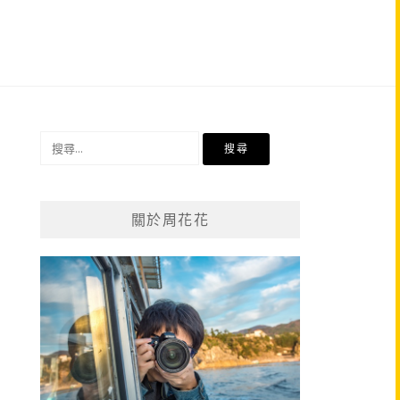
搜
尋
關
鍵
關於周花花
字: