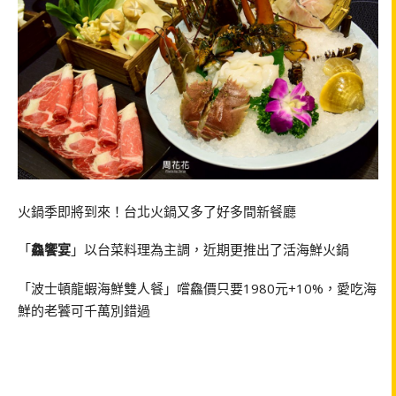
火鍋季即將到來！台北火鍋又多了好多間新餐廳
「
鱻饗宴
」以台菜料理為主調，近期更推出了活海鮮火鍋
「波士頓龍蝦海鮮雙人餐」嚐鱻價只要1980元+10%，愛吃海
鮮的老饕可千萬別錯過