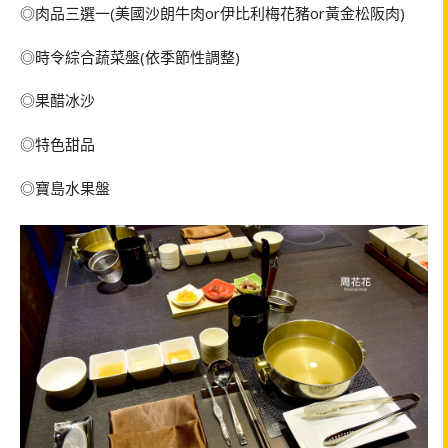
◎肉品三選一(美國沙朗牛肉or伊比利梅花豬or黃金松阪肉)
◎時令綜合蔬菜盤(依季節性調整)
◎果醋冰沙
◎特色甜品
◎寶島水果盤