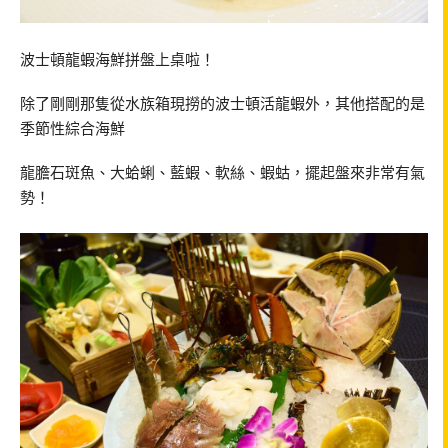
波士頓龍蝦海鮮拼盤上桌啦！
除了剛剛那隻從水族箱現撈的波士頓活龍蝦外，其他搭配的是
季節性綜合海鮮
龍膽石斑魚、大蛤蜊、藍蝦、軟絲、蝦蛄，擺起盤來非常有氣
勢！