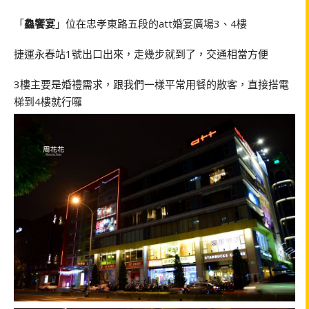
「
鱻饗宴
」位在忠孝東路五段的att婚宴廣場3、4樓
捷運永春站1號出口出來，走幾步就到了，交通相當方便
3樓主要是婚禮需求，跟我們一樣平常用餐的散客，直接搭電
梯到4樓就行囉