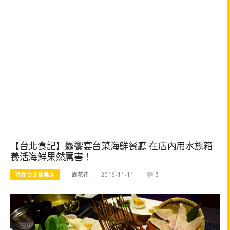
【台北食記】鱻饗宴台菜海鮮餐廳 在店內用水族箱
養活海鮮果然厲害！
吃在台北信義區
周花花
2016-11-11
0