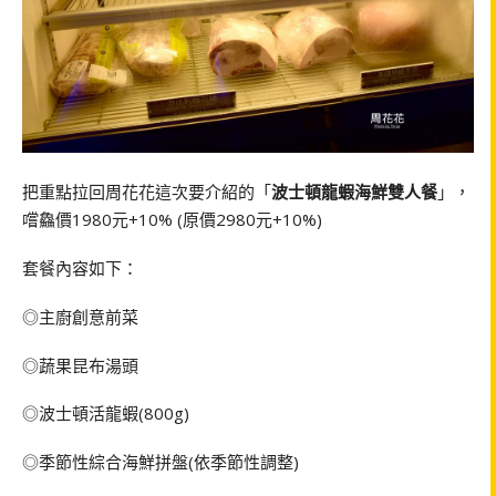
把重點拉回周花花這次要介紹的「
波士頓龍蝦海鮮雙人餐
」，
嚐鱻價1980元+10% (原價2980元+10%)
套餐內容如下：
◎主廚創意前菜
◎蔬果昆布湯頭
◎波士頓活龍蝦(800g)
◎季節性綜合海鮮拼盤(依季節性調整)