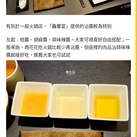
有別於一般火鍋店，「鱻饗宴」提供的沾醬較為特別
左起：桔醬、胡麻醬、蒜味辣醬。大家可視喜好自由搭配；一
般來說，周花花吃火鍋比較少再沾醬，但這裡的肉品沾蒜味辣
醬超級好吃，推薦大家也可試試