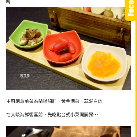
唷
主廚創意前菜為蘭陽滷肝、黃金泡菜、蒜泥白肉
在大啖海鮮饗宴前，先吃點台式小菜開開胃～