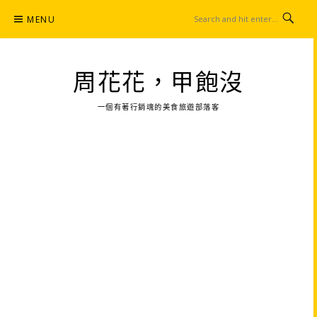
Skip
MENU
to
content
周花花，甲飽沒
一個有著行銷魂的美食旅遊部落客