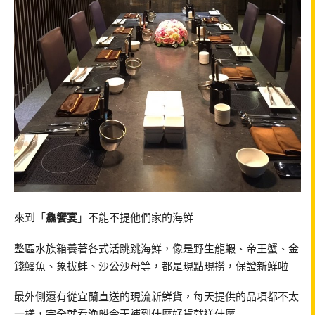
來到「
鱻饗宴
」不能不提他們家的海鮮
整區水族箱養著各式活跳跳海鮮，像是野生龍蝦、帝王蟹、金
錢鰻魚、象拔蚌、沙公沙母等，都是現點現撈，保證新鮮啦
最外側還有從宜蘭直送的現流新鮮貨，每天提供的品項都不太
一樣，完全就看漁船今天補到什麼好貨就送什麼