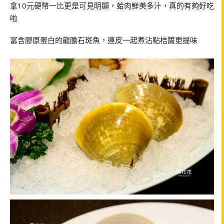
拿10元硬幣一比更是可見明顯，蛤肉鮮美多汁，真的有夠好吃
啦
富含膠原蛋白的龍膽石斑魚，連皮一起煮沾點桔醬更提味