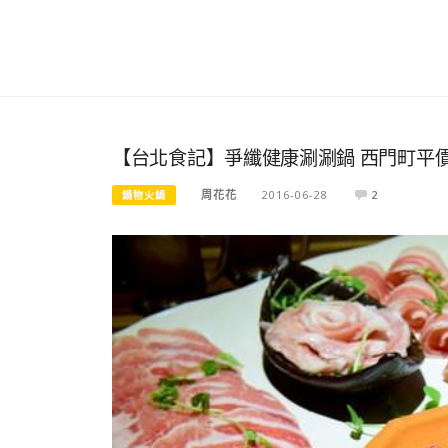
【台北食記】爭纖健康涮涮鍋 西門町平
周花花
2016-06-28
2
鍋物火鍋