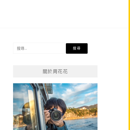
搜
尋
關
鍵
關於周花花
字: