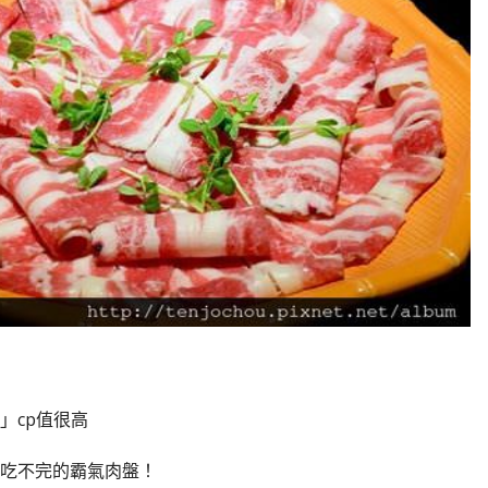
」cp值很高
吃不完的霸氣肉盤！