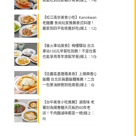
就能吃到白斬雞炒青菜(線上：14)
【松江南京美食小吃】Kanokwan
老麵攤 食尚玩家推薦泰式料理！
搬家到四平街依舊好吃(線上：12)
【後火車站美食】梅樓驛站 台北
車站100元早餐吃到飽！不是住客
也能享用青年旅館早餐(線上：10)
【信義區基隆路美食】上順興香Q
飯糰 台北巨無霸飯糰推薦！二合
一包蔥油餅飽到抵兩餐(線上：6)
【台中美食小吃推薦】湖南味 老
饕封為陽春麵天花板的60年老
店！牛肉麵滷味都是一絕(線上：
6)